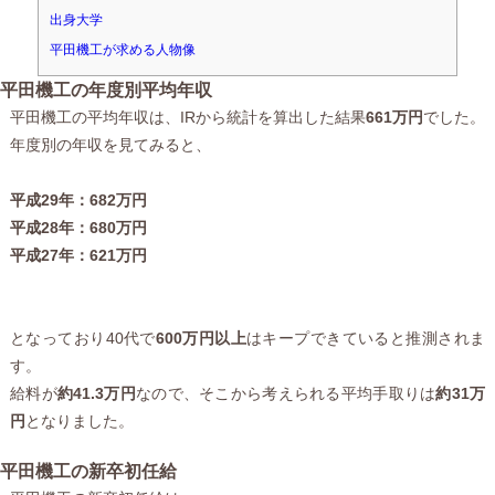
出身大学
平田機工が求める人物像
平田機工の年度別平均年収
平田機工の平均年収は、IRから統計を算出した結果
661万円
でした。
年度別の年収を見てみると、
平成29年：682万円
平成28年：680万円
平成27年：621万円
となっており40代で
600万円以上
はキープできていると推測されま
す。
給料が
約41.3万円
なので、そこから考えられる平均手取りは
約31万
円
となりました。
平田機工の新卒初任給