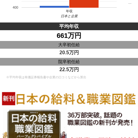
…
400
年収
日本と企業
平均年収
661万円
大卒初任給
20.5万円
院卒初任給
22.5万円
※平均年収は有価証券報告書や企業の口コミなどから算出