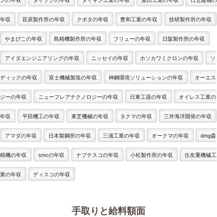
ンの年収
ダイフクの年収
ダイキン工業の年収
栗田工業の年収
日立建機の
年収
荏原製作所の年収
クボタの年収
豊和工業の年収
技研製作所の年収
やまびこの年収
島精機製作所の年収
フリューの年収
日阪製作所の年収
アイダエンジニアリングの年収
ニッセイの年収
ホソカワミクロンの年収
ソ
ディックの年収
富士機械製造の年収
神鋼環境ソリューションの年収
オーエス
ジーの年収
ニューフレアテクノロジーの年収
日東工器の年収
オイレス工業の
年収
平田機工の年収
東芝機械の年収
タクマの年収
三井海洋開発の年収
アマダの年収
日本製鋼所の年収
三浦工業の年収
オークマの年収
dmg森
精機の年収
smcの年収
ナブテスコの年収
小松製作所の年収
住友重機械工
業の年収
ディスコの年収
手取りと給料額面