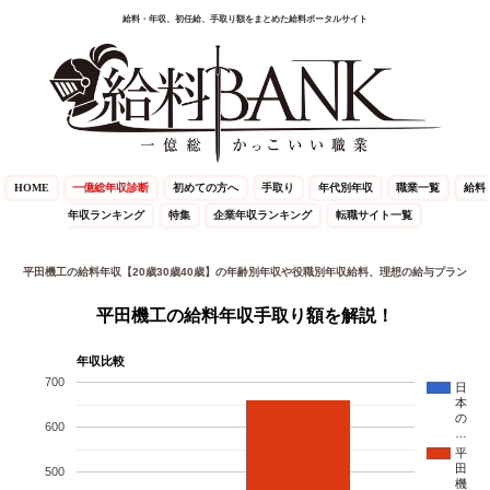
給料・年収、初任給、手取り額をまとめた給料ポータルサイト
HOME
一億総年収診断
初めての方へ
手取り
年代別年収
職業一覧
給料
年収ランキング
特集
企業年収ランキング
転職サイト一覧
平田機工の給料年収【20歳30歳40歳】の年齢別年収や役職別年収給料、理想の給与プラン
平田機工の給料年収手取り額を解説！
年収比較
700
日
本
の
600
…
平
田
500
機