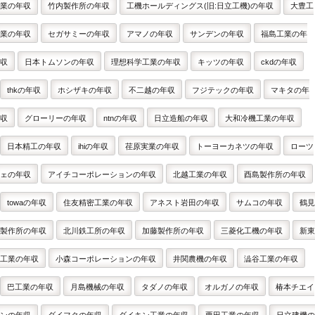
業の年収
竹内製作所の年収
工機ホールディングス(旧:日立工機)の年収
大豊工
業の年収
セガサミーの年収
アマノの年収
サンデンの年収
福島工業の年
収
日本トムソンの年収
理想科学工業の年収
キッツの年収
ckdの年収
thkの年収
ホシザキの年収
不二越の年収
フジテックの年収
マキタの年
収
グローリーの年収
ntnの年収
日立造船の年収
大和冷機工業の年収
日本精工の年収
ihiの年収
荏原実業の年収
トーヨーカネツの年収
ローツ
ェの年収
アイチコーポレーションの年収
北越工業の年収
酉島製作所の年収
towaの年収
住友精密工業の年収
アネスト岩田の年収
サムコの年収
鶴見
製作所の年収
北川鉄工所の年収
加藤製作所の年収
三菱化工機の年収
新東
工業の年収
小森コーポレーションの年収
井関農機の年収
澁谷工業の年収
巴工業の年収
月島機械の年収
タダノの年収
オルガノの年収
椿本チエイ