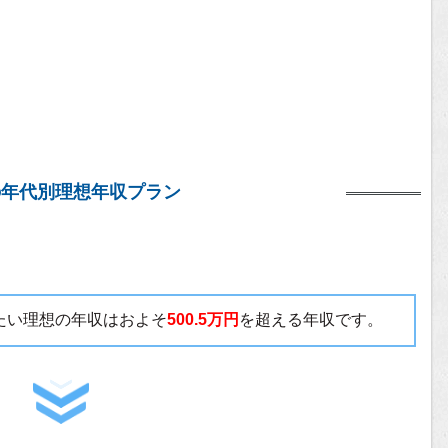
の年代別理想年収プラン
いたい理想の年収はおよそ
500.5万円
を超える年収です。