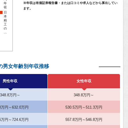
※年収は有価証券報告書・または口コミや求人などから算出してい
年
収
ます。
日
本
精
工
の
…
の男女年齢別年収推移
男性年収
女性年収
348.8万円～
348.8万円～
.0万円～632.0万円
530.5万円～511.3万円
.6万円～724.6万円
557.8万円～546.8万円