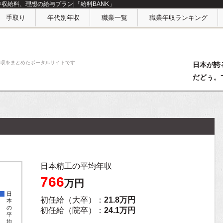
年収給料、理想の給与プラン|「給料BANK」
手取り
年代別年収
職業一覧
職業年収ランキング
年収をまとめたポータルサイトです
日本が誇
だどぅ。
日本精工の平均年収
766
万円
日
初任給（大卒）：
21.8万円
本
の
初任給（院卒）：
24.1万円
平
均