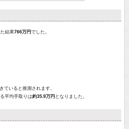
した結果
766万円
でした。
きていると推測されます。
る平均手取りは
約35.9万円
となりました。