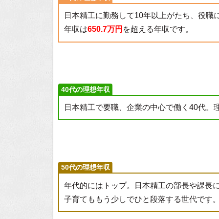
日本精工に勤務して10年以上がたち、役職
年収は
650.7万円
を超える年収です。
40代の理想年収
日本精工で要職、企業の中心で働く40代。
50代の理想年収
年代的にはトップ。日本精工の部長や課長
子育てももう少しでひと段落する世代です。