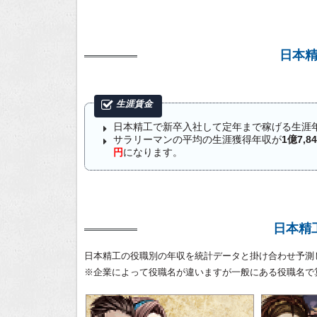
日本
日本精工で新卒入社して定年まで稼げる生涯
サラリーマンの平均の生涯獲得年収が
1億7,8
円
になります。
日本精
日本精工の役職別の年収を統計データと掛け合わせ予測
※企業によって役職名が違いますが一般にある役職名で