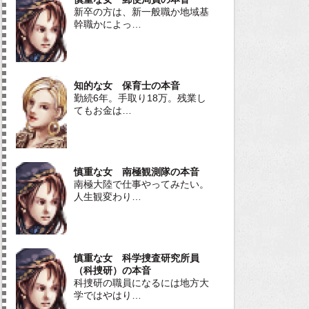
新卒の方は、新一般職か地域基
幹職かによっ…
知的な女 保育士の本音
勤続6年。手取り18万。残業し
てもお金は…
慎重な女 南極観測隊の本音
南極大陸で仕事やってみたい。
人生観変わり…
慎重な女 科学捜査研究所員
（科捜研）の本音
科捜研の職員になるには地方大
学ではやはり…