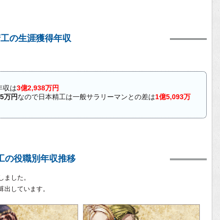
精工の生涯獲得年収
年収は
3億2,938万円
45万円
なので日本精工は一般サラリーマンとの差は
1億5,093万
工の役職別年収推移
しました。
算出しています。