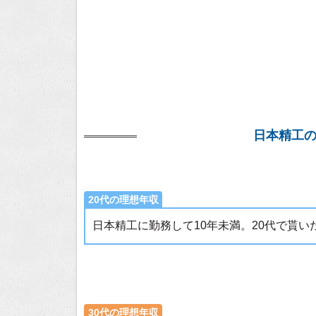
日本精工
20代の理想年収
日本精工に勤務して10年未満。20代で貰
30代の理想年収