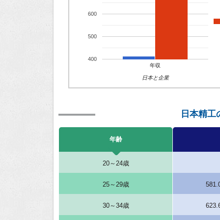
600
500
400
年収
日本と企業
日本精工
年齢
20～24歳
25～29歳
581
30～34歳
623