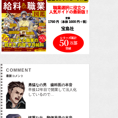
COMMENT
最新コメント
勇猛なの男 歯科医の本音
卒後12年目で開業して法人化
しているので…
慎重な女 郵便局員の本音