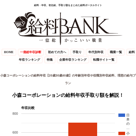
給料・年収、初任給、手取り額をまとめた給料ポータルサイト
HOME
一億総年収診断
初めての方へ
手取り
年代別年収
職業一覧
給料
年収ランキング
特集
企業年収ランキング
転職サイト一覧
小森コーポレーションの給料年収【20歳30歳40歳】の年齢別年収や役職別年収給料、理想の給与プ
ラン
小森コーポレーションの給料年収手取り額を解説！
年収比較
800
日
本
の
…
600
小