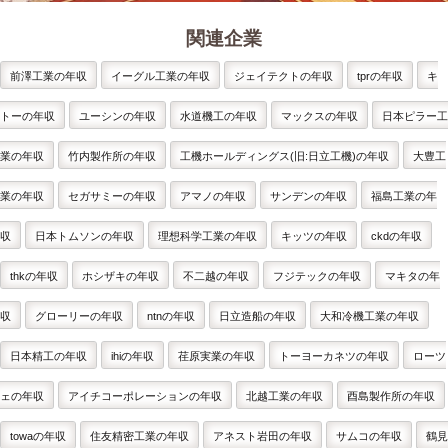
関連企業
前澤工業の年収
イーグル工業の年収
ジェイテクトの年収
tprの年収
キ
トーの年収
ユーシンの年収
水道機工の年収
マックスの年収
日本ピラー工
業の年収
竹内製作所の年収
工機ホールディングス(旧:日立工機)の年収
大豊工
業の年収
セガサミーの年収
アマノの年収
サンデンの年収
福島工業の年
収
日本トムソンの年収
理想科学工業の年収
キッツの年収
ckdの年収
thkの年収
ホシザキの年収
不二越の年収
フジテックの年収
マキタの年
収
グローリーの年収
ntnの年収
日立造船の年収
大和冷機工業の年収
日本精工の年収
ihiの年収
荏原実業の年収
トーヨーカネツの年収
ローツ
ェの年収
アイチコーポレーションの年収
北越工業の年収
酉島製作所の年収
towaの年収
住友精密工業の年収
アネスト岩田の年収
サムコの年収
鶴見