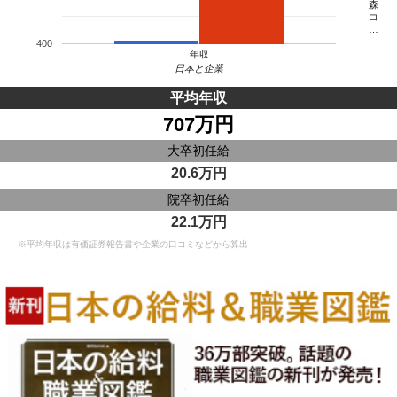
森
コ
…
400
年収
日本と企業
平均年収
707万円
大卒初任給
20.6万円
院卒初任給
22.1万円
※平均年収は有価証券報告書や企業の口コミなどから算出