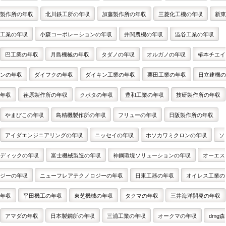
製作所の年収
北川鉄工所の年収
加藤製作所の年収
三菱化工機の年収
新東
工業の年収
小森コーポレーションの年収
井関農機の年収
澁谷工業の年収
巴工業の年収
月島機械の年収
タダノの年収
オルガノの年収
椿本チエイ
ンの年収
ダイフクの年収
ダイキン工業の年収
栗田工業の年収
日立建機の
年収
荏原製作所の年収
クボタの年収
豊和工業の年収
技研製作所の年収
やまびこの年収
島精機製作所の年収
フリューの年収
日阪製作所の年収
アイダエンジニアリングの年収
ニッセイの年収
ホソカワミクロンの年収
ソ
ディックの年収
富士機械製造の年収
神鋼環境ソリューションの年収
オーエス
ジーの年収
ニューフレアテクノロジーの年収
日東工器の年収
オイレス工業の
年収
平田機工の年収
東芝機械の年収
タクマの年収
三井海洋開発の年収
アマダの年収
日本製鋼所の年収
三浦工業の年収
オークマの年収
dmg森