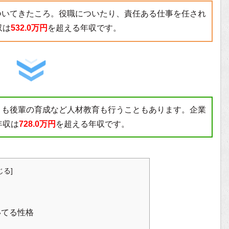
ついてきたころ。役職についたり、責任ある仕事を任され
収は
532.0万円
を超える年収です。
トも後輩の育成など人材教育も行うこともあります。企業
年収は
728.0万円
を超える年収です。
じる
]
いてる性格