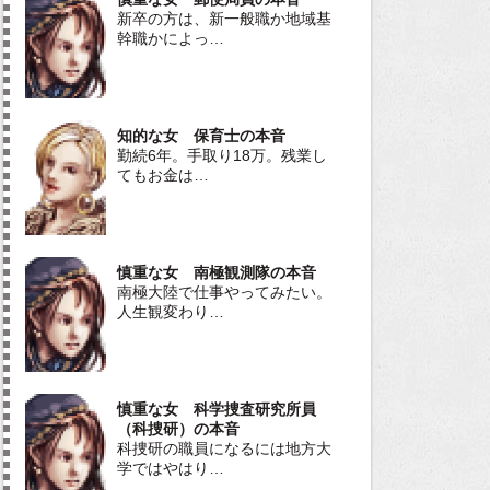
新卒の方は、新一般職か地域基
幹職かによっ…
知的な女 保育士の本音
勤続6年。手取り18万。残業し
てもお金は…
慎重な女 南極観測隊の本音
南極大陸で仕事やってみたい。
人生観変わり…
慎重な女 科学捜査研究所員
（科捜研）の本音
科捜研の職員になるには地方大
学ではやはり…