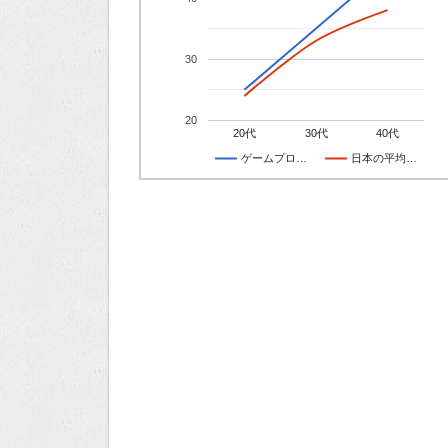
30
20
20代
30代
40代
ゲームプロ…
日本の平均…