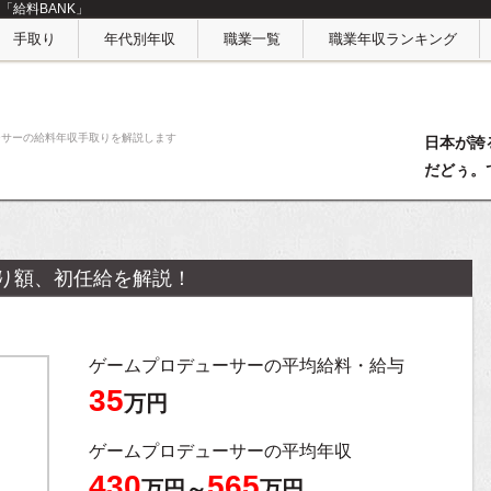
「給料BANK」
手取り
年代別年収
職業一覧
職業年収ランキング
ーサーの給料年収手取りを解説します
日本が誇
だどぅ。
り額、初任給を解説！
ゲームプロデューサーの平均給料・給与
35
万円
ゲームプロデューサーの平均年収
430
565
万円～
万円