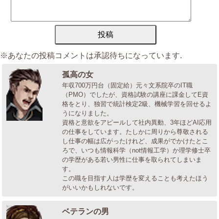
※あなたの投稿コメントは承認待ちになっています.
孤高の女
年収700万円台（固定給）元々文系院卒のIT職
（PMO）でしたが、資格試験の講座に課金してE資
格をとり、独習で統計検定2級、機械学習を回せるよ
うになりました。
資格と意欲をアピールして社内異動、3年ほどAI応用
の仕事をしています。たしかに周りから尊敬される
し仕事の幅は広がったけれど、成果がでかけたとこ
ろで、いつも情報科学（not情報工学）か理学修士卒
の学歴がある若い男性に仕事を取られてしまいま
す。
この職を目指す人は学歴を変えることも考えたほう
がいいかもしれないです。
ベテランの男