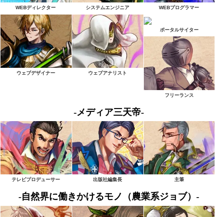
WEBディレクター
システムエンジニア
WEBプログラマー
ポータルサイター
ウェブデザイナー
ウェブアナリスト
フリーランス
-メディア三天帝-
テレビプロデューサー
出版社編集長
主筆
-自然界に働きかけるモノ（農業系ジョブ）-