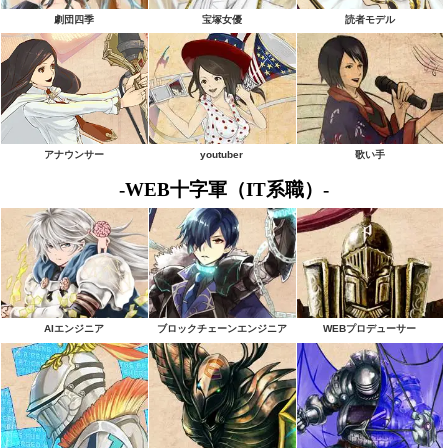
劇団四季
宝塚女優
読者モデル
アナウンサー
youtuber
歌い手
-WEB十字軍（IT系職）-
AIエンジニア
ブロックチェーンエンジニア
WEBプロデューサー