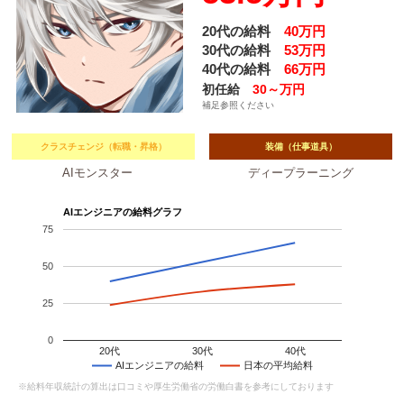
20代の給料
40万円
30代の給料
53万円
40代の給料
66万円
初任給
30～万円
補足参照ください
クラスチェンジ（転職・昇格）
装備（仕事道具）
AIモンスター
ディープラーニング
AIエンジニアの給料グラフ
75
50
25
0
20代
30代
40代
AIエンジニアの給料
日本の平均給料
※給料年収統計の算出は口コミや厚生労働省の労働白書を参考にしております