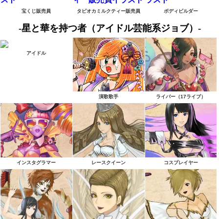
宝くじ販売員
タピオカミルクティー販売員
ボディビルダー
-星と華を持つ者（アイドル芸能系ジョブ）-
アイドル
演歌歌手
ライバー（17ライブ）
インスタグラマー
レースクイーン
コスプレイヤー