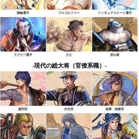
競輪選手
プロゴルファー
フィギュアスケート選手
ラグビー選手
力士
登山家
-現代の総大将（官僚系職）-
裁判官
外交官
検事・検察官