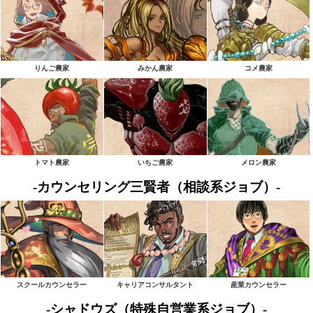
りんご農家
みかん農家
コメ農家
トマト農家
いちご農家
メロン農家
-カウンセリング三賢者（相談系ジョブ）-
スクールカウンセラー
キャリアコンサルタント
産業カウンセラー
-シャドウズ（特殊自営業系ジョブ）-