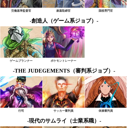
労働基準監督官
麻薬取締官
国税専門官
-創造人（ゲーム系ジョブ）-
ゲームプランナー
ポケモントレーナー
-THE JUDEGEMENTS（審判系ジョブ）-
行司
サッカー審判員
体操審判員
-現代のサムライ（士業系職）-