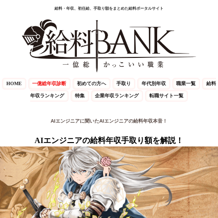
給料・年収、初任給、手取り額をまとめた給料ポータルサイト
HOME
一億総年収診断
初めての方へ
手取り
年代別年収
職業一覧
給料
年収ランキング
特集
企業年収ランキング
転職サイト一覧
AIエンジニアに聞いたAIエンジニアの給料年収本音！
AIエンジニアの給料年収手取り額を解説！