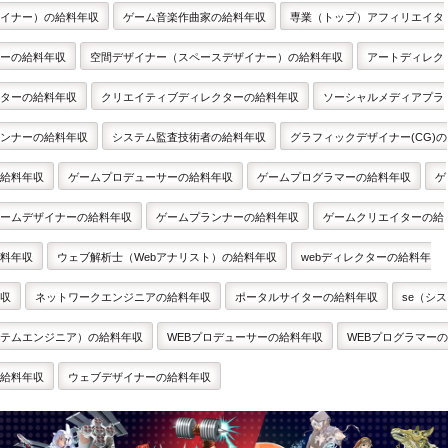
イナー）の給料年収
ゲーム音楽作曲家の給料年収
専業（トップ）アフィリエイタ
ーの給料年収
空間デザイナー（スペースデザイナー）の給料年収
アートディレク
ターの給料年収
クリエイティブディレクターの給料年収
ソーシャルメディアプラ
ンナーの給料年収
システム監査技術者の給料年収
グラフィックデザイナー(CG)の
給料年収
ゲームプロデューサーの給料年収
ゲームプログラマーの給料年収
ゲ
ームデザイナーの給料年収
ゲームプランナーの給料年収
ゲームクリエイターの給
料年収
ウェブ解析士（Webアナリスト）の給料年収
webディレクターの給料年
収
ネットワークエンジニアの給料年収
ポータルサイターの給料年収
se（シス
テムエンジニア）の給料年収
WEBプロデューサーの給料年収
WEBプログラマーの
給料年収
ウェブデザイナーの給料年収