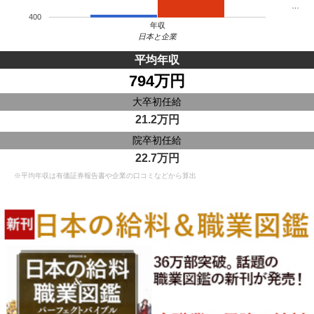
…
400
年収
日本と企業
平均年収
794万円
大卒初任給
21.2万円
院卒初任給
22.7万円
※平均年収は有価証券報告書や企業の口コミなどから算出