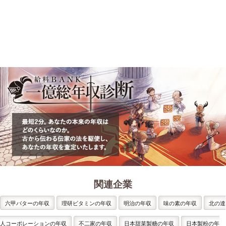
関連企業
六甲バターの年収
理研ビタミンの年収
明治の年収
味の素の年収
北の達
人コーポレーションの年収
不二家の年収
日本甜菜製糖の年収
日本製粉の年