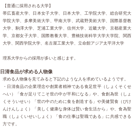
【普通に採用される大学】
帯広畜産大学、日本女子大学、日本大学、工学院大学、総合研究大
学院大学、多摩美術大学、甲南大学、武蔵野美術大学、国際基督教
大学、駒澤大学、芝浦工業大学、信州大学、近畿大学、京都産業大
学、京都女子大学、国際教養大学、豊橋技術科学大学大学院、関西
大学、関西学院大学、名古屋工業大学、立命館アジア太平洋大学
理系大学からの採用が多いと感じます。
日清食品が求める人物像
求める人物像を見てみると下記のような人を求めているようです。
・日清食品の企業理念や創業者精神である食足世平（しょくそくせ
へい）「食が足りてこそ世の中が平和になる」や、食創為世（しょ
くそういせい）「世の中のために食を創造する」や美健賢食（びけ
んけんしょく）「美しく健康な身体は賢い食生活から」や、食為聖
職（しょくいせいしょく）「食の仕事は聖職である」に共感できる
方です。