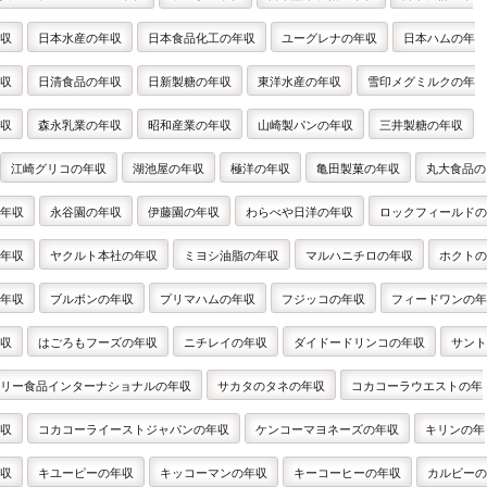
収
日本水産の年収
日本食品化工の年収
ユーグレナの年収
日本ハムの年
収
日清食品の年収
日新製糖の年収
東洋水産の年収
雪印メグミルクの年
収
森永乳業の年収
昭和産業の年収
山崎製パンの年収
三井製糖の年収
江崎グリコの年収
湖池屋の年収
極洋の年収
亀田製菓の年収
丸大食品の
年収
永谷園の年収
伊藤園の年収
わらべや日洋の年収
ロックフィールドの
年収
ヤクルト本社の年収
ミヨシ油脂の年収
マルハニチロの年収
ホクトの
年収
ブルボンの年収
プリマハムの年収
フジッコの年収
フィードワンの年
収
はごろもフーズの年収
ニチレイの年収
ダイドードリンコの年収
サント
リー食品インターナショナルの年収
サカタのタネの年収
コカコーラウエストの年
収
コカコーライーストジャパンの年収
ケンコーマヨネーズの年収
キリンの年
収
キユーピーの年収
キッコーマンの年収
キーコーヒーの年収
カルビーの