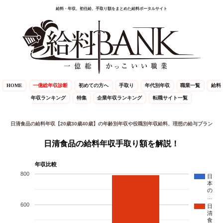
給料・年収、初任給、手取り額をまとめた給料ポータルサイト
HOME
一億総年収診断
初めての方へ
手取り
年代別年収
職業一覧
給料
年収ランキング
特集
企業年収ランキング
転職サイト一覧
日清食品の給料年収【20歳30歳40歳】の年齢別年収や役職別年収給料、理想の給与プラン
日清食品の給料年収手取り額を解説！
年収比較
800
日
本
の
…
600
日
清
食