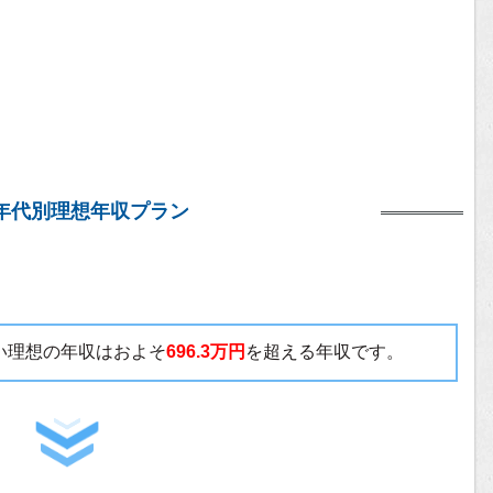
年代別理想年収プラン
たい理想の年収はおよそ
696.3万円
を超える年収です。