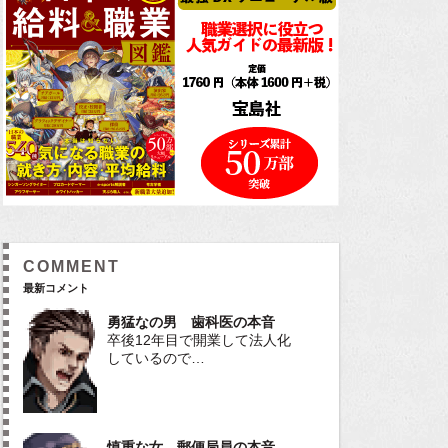
COMMENT
最新コメント
勇猛なの男 歯科医の本音
卒後12年目で開業して法人化
しているので…
慎重な女 郵便局員の本音