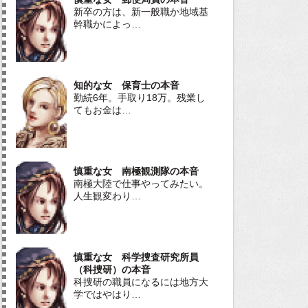
新卒の方は、新一般職か地域基
幹職かによっ…
知的な女 保育士の本音
勤続6年。手取り18万。残業し
てもお金は…
慎重な女 南極観測隊の本音
南極大陸で仕事やってみたい。
人生観変わり…
慎重な女 科学捜査研究所員
（科捜研）の本音
科捜研の職員になるには地方大
学ではやはり…