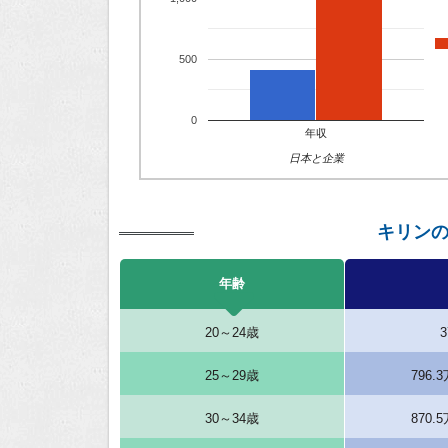
500
0
年収
日本と企業
キリン
年齢
20～24歳
25～29歳
796.
30～34歳
870.