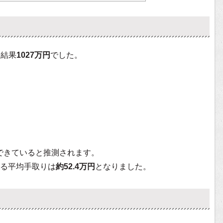
た結果
1027万円
でした。
できていると推測されます。
る平均手取りは
約52.4万円
となりました。