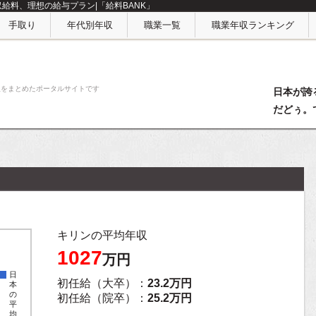
収給料、理想の給与プラン|「給料BANK」
手取り
年代別年収
職業一覧
職業年収ランキング
収をまとめたポータルサイトです
日本が誇
だどぅ。
キリンの平均年収
1027
万円
日
初任給（大卒）：
23.2万円
本
の
初任給（院卒）：
25.2万円
平
均