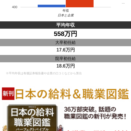
…
400
年収
日本と企業
平均年収
558万円
大卒初任給
17.6万円
院卒初任給
18.6万円
※平均年収は有価証券報告書や企業の口コミなどから算出