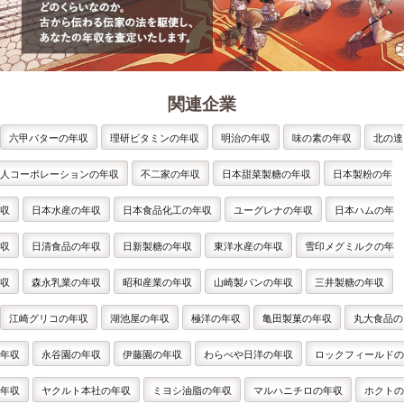
関連企業
六甲バターの年収
理研ビタミンの年収
明治の年収
味の素の年収
北の達
人コーポレーションの年収
不二家の年収
日本甜菜製糖の年収
日本製粉の年
収
日本水産の年収
日本食品化工の年収
ユーグレナの年収
日本ハムの年
収
日清食品の年収
日新製糖の年収
東洋水産の年収
雪印メグミルクの年
収
森永乳業の年収
昭和産業の年収
山崎製パンの年収
三井製糖の年収
江崎グリコの年収
湖池屋の年収
極洋の年収
亀田製菓の年収
丸大食品の
年収
永谷園の年収
伊藤園の年収
わらべや日洋の年収
ロックフィールドの
年収
ヤクルト本社の年収
ミヨシ油脂の年収
マルハニチロの年収
ホクトの