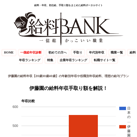
給料・年収、初任給、手取り額をまとめた給料ポータルサイト
HOME
一億総年収診断
初めての方へ
手取り
年代別年収
職業一覧
給料
年収ランキング
特集
企業年収ランキング
転職サイト一覧
伊藤園の給料年収【20歳30歳40歳】の年齢別年収や役職別年収給料、理想の給与プラン
伊藤園の給料年収手取り額を解説！
年収比較
600
日
本
の
…
500
伊
藤
園