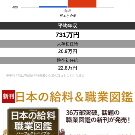
…
400
年収
日本と企業
平均年収
731万円
大卒初任給
20.9万円
院卒初任給
22.8万円
※平均年収は有価証券報告書や企業の口コミなどから算出