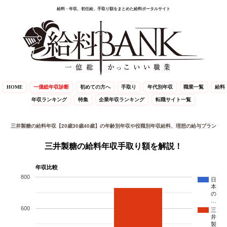
給料・年収、初任給、手取り額をまとめた給料ポータルサイト
HOME
一億総年収診断
初めての方へ
手取り
年代別年収
職業一覧
給料
年収ランキング
特集
企業年収ランキング
転職サイト一覧
三井製糖の給料年収【20歳30歳40歳】の年齢別年収や役職別年収給料、理想の給与プラン
三井製糖の給料年収手取り額を解説！
年収比較
800
日
本
の
…
600
三
井
製