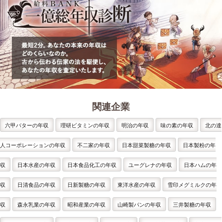
関連企業
六甲バターの年収
理研ビタミンの年収
明治の年収
味の素の年収
北の達
人コーポレーションの年収
不二家の年収
日本甜菜製糖の年収
日本製粉の年
収
日本水産の年収
日本食品化工の年収
ユーグレナの年収
日本ハムの年
収
日清食品の年収
日新製糖の年収
東洋水産の年収
雪印メグミルクの年
収
森永乳業の年収
昭和産業の年収
山崎製パンの年収
三井製糖の年収