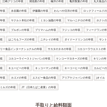
江崎グリコの年収
湖池屋の年収
極洋の年収
亀田製菓の年収
丸大食品の
年収
永谷園の年収
伊藤園の年収
わらべや日洋の年収
ロックフィールドの
年収
ヤクルト本社の年収
ミヨシ油脂の年収
マルハニチロの年収
ホクトの
年収
ブルボンの年収
プリマハムの年収
フジッコの年収
フィードワンの年
収
はごろもフーズの年収
ニチレイの年収
ダイドードリンコの年収
サント
リー食品インターナショナルの年収
サカタのタネの年収
コカコーラウエストの年
収
コカコーライーストジャパンの年収
ケンコーマヨネーズの年収
キリンの年
収
キユーピーの年収
キッコーマンの年収
キーコーヒーの年収
カルビーの
年収
カゴメの年収
エスビー食品の年収
アリアケジャパンの年収
jオイル
ミルズの年収
JT（日本たばこ産業）の年収
手取りと給料額面