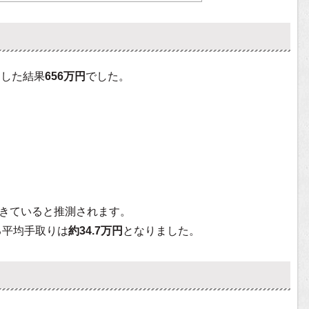
出した結果
656万円
でした。
きていると推測されます。
る平均手取りは
約34.7万円
となりました。