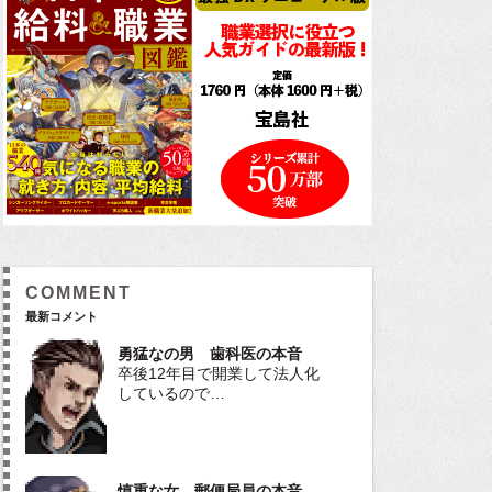
COMMENT
最新コメント
勇猛なの男 歯科医の本音
卒後12年目で開業して法人化
しているので…
慎重な女 郵便局員の本音