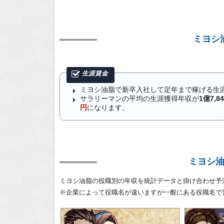
ミヨシ
ミヨシ油脂で新卒入社して定年まで稼げる生
サラリーマンの平均の生涯獲得年収が
1億7,8
円
になります。
ミヨシ
ミヨシ油脂の役職別の年収を統計データと掛け合わせ予
※企業によって役職名が違いますが一般にある役職名で