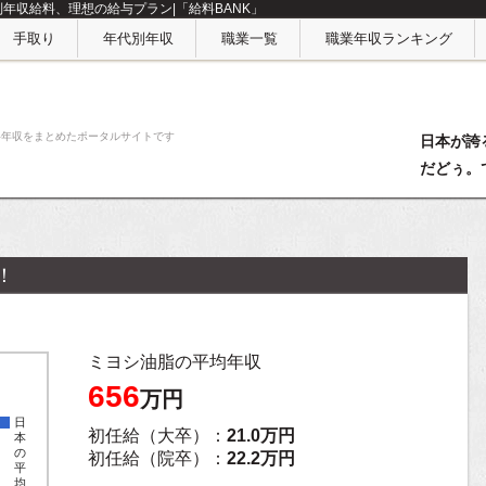
別年収給料、理想の給与プラン|「給料BANK」
手取り
年代別年収
職業一覧
職業年収ランキング
料年収をまとめたポータルサイトです
日本が誇
だどぅ。
！
ミヨシ油脂の平均年収
656
万円
日
初任給（大卒）：
21.0万円
本
の
初任給（院卒）：
22.2万円
平
均