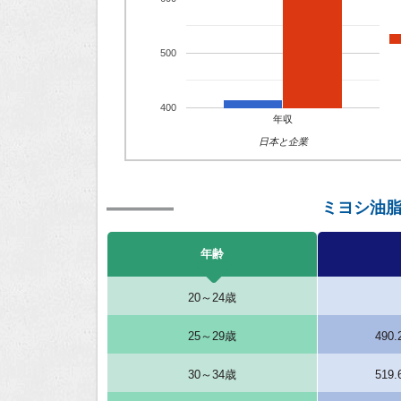
500
400
年収
日本と企業
ミヨシ油
年齢
20～24歳
25～29歳
490
30～34歳
519