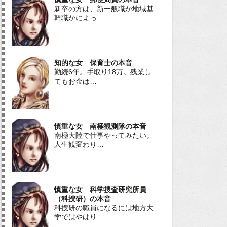
新卒の方は、新一般職か地域基
幹職かによっ…
知的な女 保育士の本音
勤続6年。手取り18万。残業し
てもお金は…
慎重な女 南極観測隊の本音
南極大陸で仕事やってみたい。
人生観変わり…
慎重な女 科学捜査研究所員
（科捜研）の本音
科捜研の職員になるには地方大
学ではやはり…