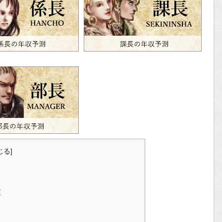
じる
]
種