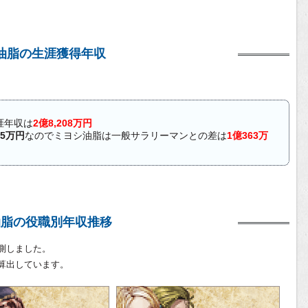
油脂の生涯獲得年収
涯年収は
2億8,208万円
45万円
なのでミヨシ油脂は一般サラリーマンとの差は
1億363万
油脂の役職別年収推移
測しました。
算出しています。