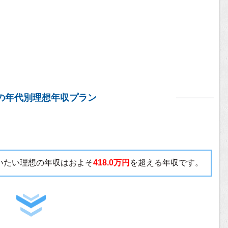
の年代別理想年収プラン
貰いたい理想の年収はおよそ
418.0万円
を超える年収です。