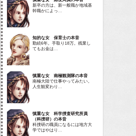
新卒の方は、新一般職か地域基
幹職かによっ…
知的な女 保育士の本音
勤続6年。手取り18万。残業し
てもお金は…
慎重な女 南極観測隊の本音
南極大陸で仕事やってみたい。
人生観変わり…
慎重な女 科学捜査研究所員
（科捜研）の本音
科捜研の職員になるには地方大
学ではやはり…