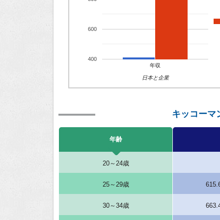
600
400
年収
日本と企業
キッコーマ
年齢
20～24歳
25～29歳
615
30～34歳
663