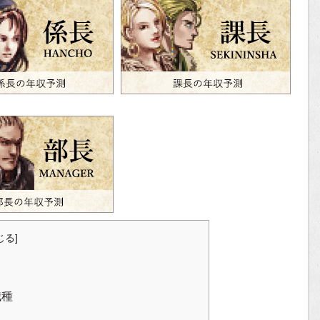
じる
]
職種