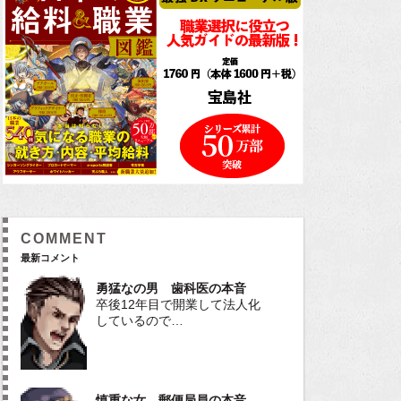
COMMENT
最新コメント
勇猛なの男 歯科医の本音
卒後12年目で開業して法人化
しているので…
慎重な女 郵便局員の本音