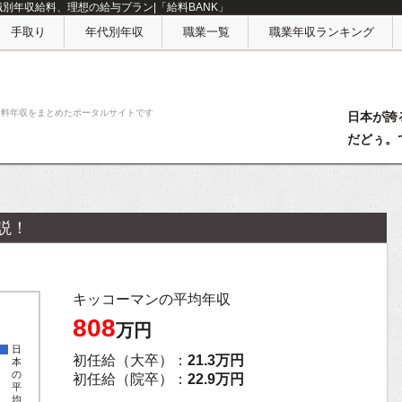
職別年収給料、理想の給与プラン|「給料BANK」
手取り
年代別年収
職業一覧
職業年収ランキング
給料年収をまとめたポータルサイトです
日本が誇
だどぅ。
説！
キッコーマンの平均年収
808
万円
日
初任給（大卒）：
21.3万円
本
の
初任給（院卒）：
22.9万円
平
均