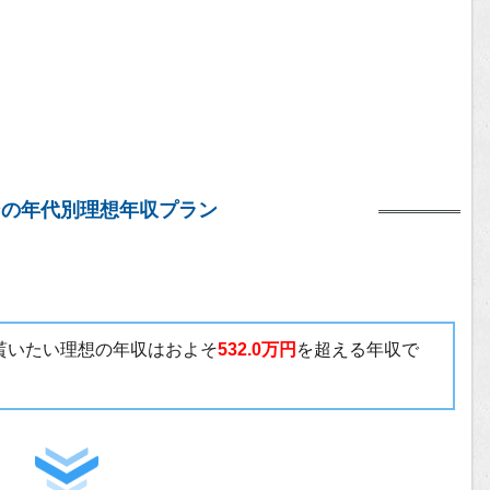
ンの年代別理想年収プラン
で貰いたい理想の年収はおよそ
532.0万円
を超える年収で