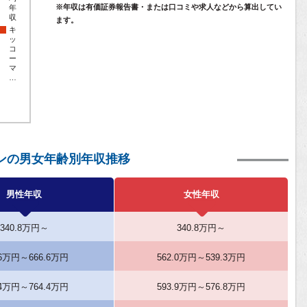
※年収は有価証券報告書・または口コミや求人などから算出してい
年
収
ます。
キ
ッ
コ
ー
マ
…
ンの男女年齢別年収推移
男性年収
女性年収
340.8万円～
340.8万円～
.6万円～666.6万円
562.0万円～539.3万円
.4万円～764.4万円
593.9万円～576.8万円