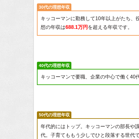
30代の理想年収
キッコーマンに勤務して10年以上がたち、
想の年収は
688.1万円
を超える年収です。
40代の理想年収
キッコーマンで要職、企業の中心で働く40
50代の理想年収
年代的にはトップ。キッコーマンの部長や
代。子育てももう少しでひと段落する世代で