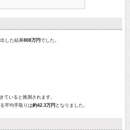
算出した結果
808万円
でした。
きていると推測されます。
る平均手取りは
約42.3万円
となりました。