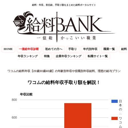
給料・年収、初任給、手取り額をまとめた給料ポータルサイト
HOME
一億総年収診断
初めての方へ
手取り
年代別年収
職業一覧
給料
年収ランキング
特集
企業年収ランキング
転職サイト一覧
ワコムの給料年収【20歳30歳40歳】の年齢別年収や役職別年収給料、理想の給与プラン
ワコムの給料年収手取り額を解説！
年収比較
800
日
本
の
…
600
ワ
コ
ム