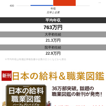
…
400
年収
日本と企業
平均年収
763万円
大卒初任給
21.3万円
院卒初任給
22.9万円
※平均年収は有価証券報告書や企業の口コミなどから算出