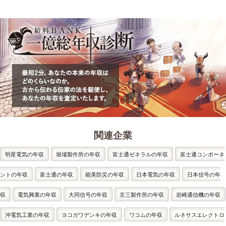
関連企業
明星電気の年収
堀場製作所の年収
富士通ゼネラルの年収
富士通コンポーネ
ントの年収
富士通の年収
能美防災の年収
日本電気の年収
日本信号の年
収
電気興業の年収
大同信号の年収
京三製作所の年収
岩崎通信機の年収
沖電気工業の年収
ヨコガワデンキの年収
ワコムの年収
ルネサスエレクトロ