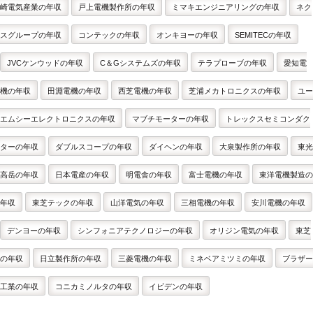
崎電気産業の年収
戸上電機製作所の年収
ミマキエンジニアリングの年収
ネク
スグループの年収
コンテックの年収
オンキヨーの年収
SEMITECの年収
JVCケンウッドの年収
C＆Gシステムズの年収
テラプローブの年収
愛知電
機の年収
田淵電機の年収
西芝電機の年収
芝浦メカトロニクスの年収
ユー
エムシーエレクトロニクスの年収
マブチモーターの年収
トレックスセミコンダク
ターの年収
ダブルスコープの年収
ダイヘンの年収
大泉製作所の年収
東光
高岳の年収
日本電産の年収
明電舎の年収
富士電機の年収
東洋電機製造の
年収
東芝テックの年収
山洋電気の年収
三相電機の年収
安川電機の年収
デンヨーの年収
シンフォニアテクノロジーの年収
オリジン電気の年収
東芝
の年収
日立製作所の年収
三菱電機の年収
ミネベアミツミの年収
ブラザー
工業の年収
コニカミノルタの年収
イビデンの年収