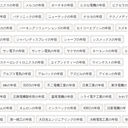
ニクスの年収
メルコの年収
ホーチキの年収
ヒロセ電機の年収
ピクセラの
年収
パナソニックの年収
ニューテックの年収
ナカヨの年収
テクノメディ
カの年収
パーキングソリューションズの年収
セイコーエプソンの年収
スズキ
の年収
ジャパンディスプレイの年収
シャープの年収
シスメックスの年収
サン電子の年収
サンケン電気の年収
サクサの年収
キーエンスの年収
エ
スケーエレクトロニクスの年収
エイアンドティーの年収
ウインテストの年収
アルプス電気の年収
アルバックの年収
アズビルの年収
アイホンの年収
tdkの年収
EIZOの年収
不二電機工業の年収
日東工業の年収
東洋電機の
年収
正興電機製作所の年収
森尾電機の年収
シライ電子工業の年収
かわで
んの年収
オムロンの年収
インスペックの年収
IDECの年収
日新電機の年
収
第一精工の年収
大日光エンジニアリングの年収
大崎電気工業の年収
寺