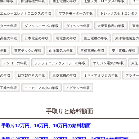
機の年収
田淵電機の年収
西芝電機の年収
芝浦メカトロニクスの年収
ユー
エムシーエレクトロニクスの年収
マブチモーターの年収
トレックスセミコンダク
ターの年収
ダブルスコープの年収
ダイヘンの年収
大泉製作所の年収
東光
高岳の年収
日本電産の年収
明電舎の年収
富士電機の年収
東洋電機製造の
年収
東芝テックの年収
山洋電気の年収
三相電機の年収
安川電機の年収
デンヨーの年収
シンフォニアテクノロジーの年収
オリジン電気の年収
東芝
の年収
日立製作所の年収
三菱電機の年収
ミネベアミツミの年収
ブラザー
工業の年収
コニカミノルタの年収
イビデンの年収
手取りと給料額面
手取り17万円、18万円、19万円の給料額面