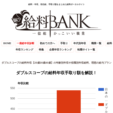
給料・年収、初任給、手取り額をまとめた給料ポータルサイト
HOME
一億総年収診断
初めての方へ
手取り
年代別年収
職業一覧
給料
年収ランキング
特集
企業年収ランキング
転職サイト一覧
ダブルスコープの給料年収【20歳30歳40歳】の年齢別年収や役職別年収給料、理想の給与プラン
ダブルスコープの給料年収手取り額を解説！
年収比較
550
日
本
の
500
…
ダ
ブ
450
ル