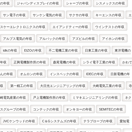
の年収
ジャパンディスプレイの年収
シャープの年収
シスメックスの年収
サン電子の年収
サンケン電気の年収
サクサの年収
キーエンスの年収
エ
スケーエレクトロニクスの年収
エイアンドティーの年収
ウインテストの年収
アルプス電気の年収
アルバックの年収
アズビルの年収
アイホンの年収
tdkの年収
EIZOの年収
不二電機工業の年収
日東工業の年収
東洋電機の
年収
正興電機製作所の年収
森尾電機の年収
シライ電子工業の年収
かわで
んの年収
オムロンの年収
インスペックの年収
IDECの年収
日新電機の年
収
第一精工の年収
大日光エンジニアリングの年収
大崎電気工業の年収
寺
崎電気産業の年収
戸上電機製作所の年収
ミマキエンジニアリングの年収
ネク
スグループの年収
コンテックの年収
オンキヨーの年収
SEMITECの年収
JVCケンウッドの年収
C＆Gシステムズの年収
テラプローブの年収
愛知電