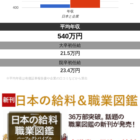
…
400
年収
日本と企業
平均年収
540万円
大卒初任給
21.5万円
院卒初任給
23.4万円
※平均年収は有価証券報告書や企業の口コミなどから算出