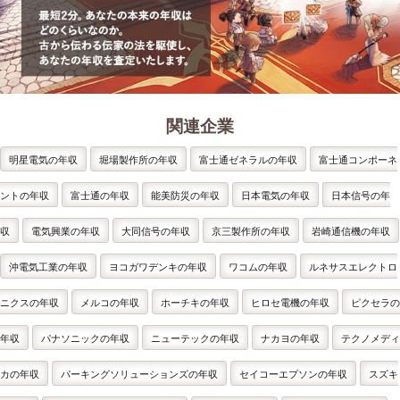
関連企業
明星電気の年収
堀場製作所の年収
富士通ゼネラルの年収
富士通コンポーネ
ントの年収
富士通の年収
能美防災の年収
日本電気の年収
日本信号の年
収
電気興業の年収
大同信号の年収
京三製作所の年収
岩崎通信機の年収
沖電気工業の年収
ヨコガワデンキの年収
ワコムの年収
ルネサスエレクトロ
ニクスの年収
メルコの年収
ホーチキの年収
ヒロセ電機の年収
ピクセラの
年収
パナソニックの年収
ニューテックの年収
ナカヨの年収
テクノメディ
カの年収
パーキングソリューションズの年収
セイコーエプソンの年収
スズキ