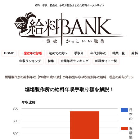
給料・年収、初任給、手取り額をまとめた給料ポータルサイト
HOME
一億総年収診断
初めての方へ
手取り
年代別年収
職業一覧
給料
年収ランキング
特集
企業年収ランキング
転職サイト一覧
堀場製作所の給料年収【20歳30歳40歳】の年齢別年収や役職別年収給料、理想の給与プラン
堀場製作所の給料年収手取り額を解説！
年収比較
700
日
本
の
600
…
堀
場
500
製