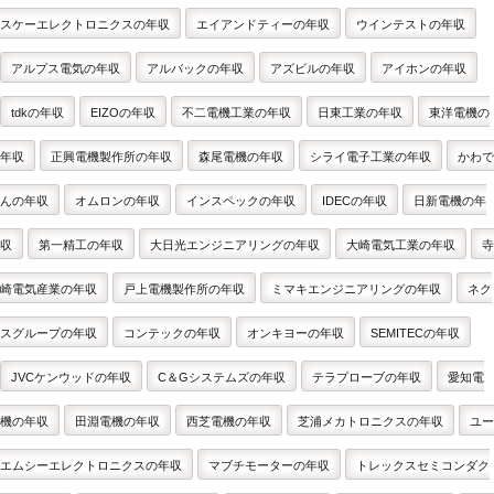
スケーエレクトロニクスの年収
エイアンドティーの年収
ウインテストの年収
アルプス電気の年収
アルバックの年収
アズビルの年収
アイホンの年収
tdkの年収
EIZOの年収
不二電機工業の年収
日東工業の年収
東洋電機の
年収
正興電機製作所の年収
森尾電機の年収
シライ電子工業の年収
かわで
んの年収
オムロンの年収
インスペックの年収
IDECの年収
日新電機の年
収
第一精工の年収
大日光エンジニアリングの年収
大崎電気工業の年収
寺
崎電気産業の年収
戸上電機製作所の年収
ミマキエンジニアリングの年収
ネク
スグループの年収
コンテックの年収
オンキヨーの年収
SEMITECの年収
JVCケンウッドの年収
C＆Gシステムズの年収
テラプローブの年収
愛知電
機の年収
田淵電機の年収
西芝電機の年収
芝浦メカトロニクスの年収
ユー
エムシーエレクトロニクスの年収
マブチモーターの年収
トレックスセミコンダク