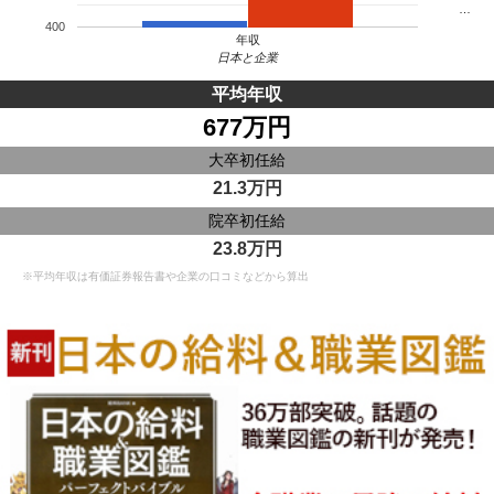
…
400
年収
日本と企業
平均年収
677万円
大卒初任給
21.3万円
院卒初任給
23.8万円
※平均年収は有価証券報告書や企業の口コミなどから算出