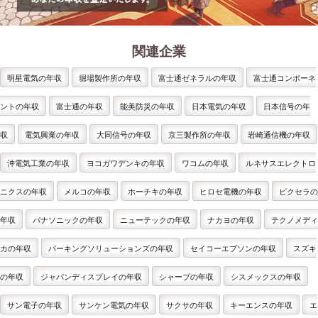
関連企業
明星電気の年収
堀場製作所の年収
富士通ゼネラルの年収
富士通コンポーネ
ントの年収
富士通の年収
能美防災の年収
日本電気の年収
日本信号の年
収
電気興業の年収
大同信号の年収
京三製作所の年収
岩崎通信機の年収
沖電気工業の年収
ヨコガワデンキの年収
ワコムの年収
ルネサスエレクトロ
ニクスの年収
メルコの年収
ホーチキの年収
ヒロセ電機の年収
ピクセラの
年収
パナソニックの年収
ニューテックの年収
ナカヨの年収
テクノメディ
カの年収
パーキングソリューションズの年収
セイコーエプソンの年収
スズキ
の年収
ジャパンディスプレイの年収
シャープの年収
シスメックスの年収
サン電子の年収
サンケン電気の年収
サクサの年収
キーエンスの年収
エ