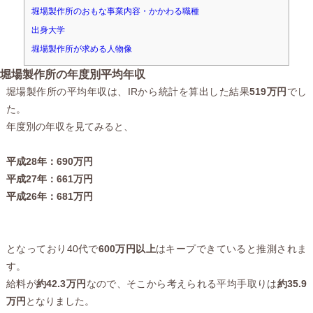
堀場製作所のおもな事業内容・かかわる職種
出身大学
堀場製作所が求める人物像
堀場製作所の年度別平均年収
堀場製作所の平均年収は、IRから統計を算出した結果
519万円
でし
た。
年度別の年収を見てみると、
平成28年：690万円
平成27年：661万円
平成26年：681万円
となっており40代で
600万円以上
はキープできていると推測されま
す。
給料が
約42.3万円
なので、そこから考えられる平均手取りは
約35.9
万円
となりました。