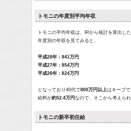
トモニの年度別平均年収
トモニの平均年収は、IRから統計を算出し
年度別の年収を見てみると、
平成28年：841万円
平成27年：854万円
平成26年：824万円
となっており40代で
800万円以上
はキープで
給料が
約52.4万円
なので、そこから考えられ
トモニの新卒初任給