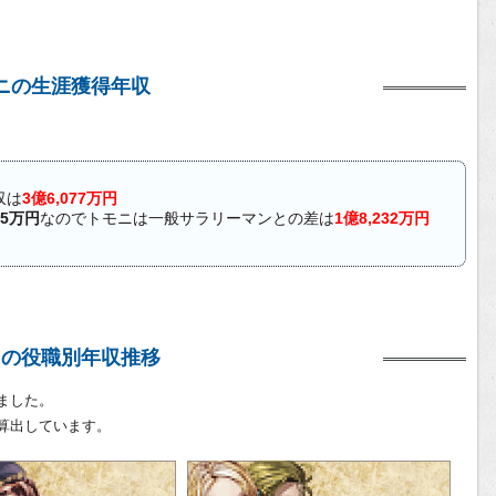
ニの生涯獲得年収
収は
3億6,077万円
45万円
なのでトモニは一般サラリーマンとの差は
1億8,232万円
ニの役職別年収推移
ました。
算出しています。