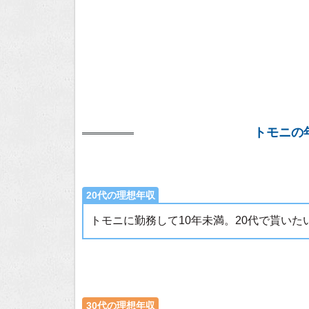
トモニの
20代の理想年収
トモニに勤務して10年未満。20代で貰い
30代の理想年収