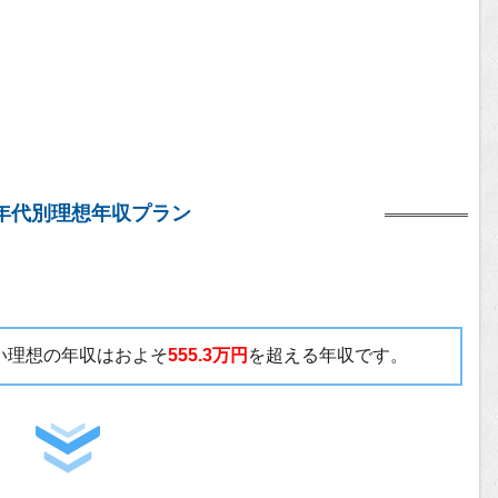
年代別理想年収プラン
たい理想の年収はおよそ
555.3万円
を超える年収です。