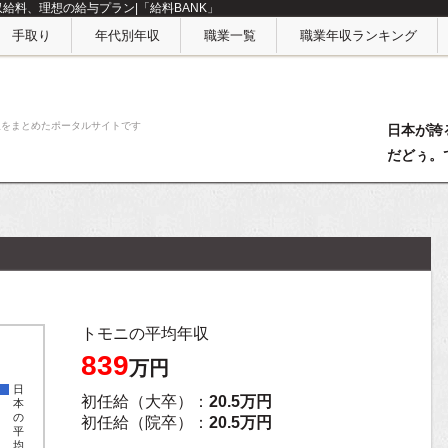
収給料、理想の給与プラン|「給料BANK」
手取り
年代別年収
職業一覧
職業年収ランキング
収をまとめたポータルサイトです
日本が誇
だどぅ。
トモニの平均年収
839
万円
日
初任給（大卒）：
20.5万円
本
の
初任給（院卒）：
20.5万円
平
均