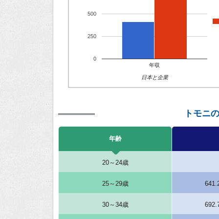
500
250
0
年収
日本と企業
トモニ
年齢
20～24歳
25～29歳
641
30～34歳
692