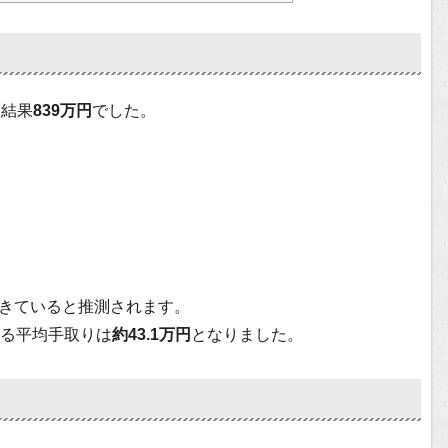
た結果
839万円
でした。
きていると推測されます。
る平均手取りは
約43.1万円
となりました。