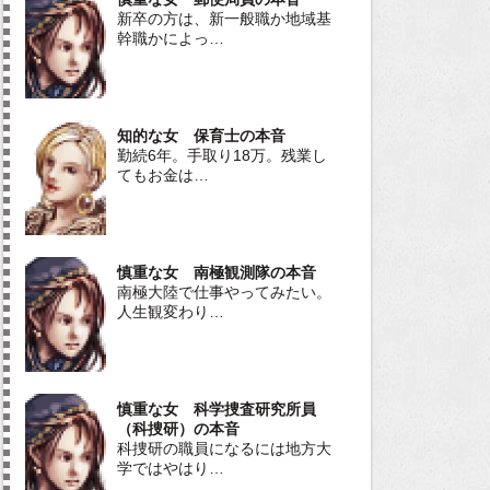
新卒の方は、新一般職か地域基
幹職かによっ…
知的な女 保育士の本音
勤続6年。手取り18万。残業し
てもお金は…
慎重な女 南極観測隊の本音
南極大陸で仕事やってみたい。
人生観変わり…
慎重な女 科学捜査研究所員
（科捜研）の本音
科捜研の職員になるには地方大
学ではやはり…