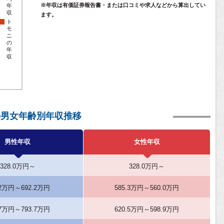
※年収は有価証券報告書・または口コミや求人などから算出してい
年
収
ます。
ト
モ
ニ
の
年
収
の男女年齢別年収推移
男性年収
女性年収
328.0万円～
328.0万円～
.2万円～692.2万円
585.3万円～560.0万円
.7万円～793.7万円
620.5万円～598.9万円