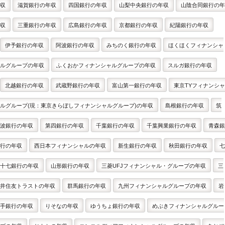
収
滋賀銀行の年収
四国銀行の年収
山梨中央銀行の年収
山陰合同銀行の年
収
三重銀行の年収
広島銀行の年収
京都銀行の年収
紀陽銀行の年収
伊予銀行の年収
阿波銀行の年収
みちのく銀行の年収
ほくほくフィナンシャ
ルグループの年収
ふくおかフィナンシャルグループの年収
スルガ銀行の年収
北越銀行の年収
武蔵野銀行の年収
富山第一銀行の年収
東京TYフィナンシャ
ルグループ(現：東京きらぼしフィナンシャルグループ)の年収
島根銀行の年収
筑
波銀行の年収
第四銀行の年収
千葉銀行の年収
千葉興業銀行の年収
青森銀
行の年収
西日本フィナンシャルの年収
新生銀行の年収
秋田銀行の年収
七
十七銀行の年収
山形銀行の年収
三菱UFJフィナンシャル・グループの年収
三
井住友トラストの年収
群馬銀行の年収
九州フィナンシャルグループの年収
岩
手銀行の年収
りそなの年収
ゆうちょ銀行の年収
めぶきフィナンシャルグルー