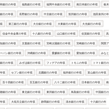
和銀行の年収
福島銀行の年収
福岡中央銀行の年収
南日本銀行の年収
栃木
銀行の年収
長野銀行の年収
中京銀行の年収
筑邦銀行の年収
池田泉州の年
収
第三銀行の年収
大分銀行の年収
大東銀行の年収
大光銀行の年収
信金中央金庫の年収
十八銀行の年収
山口銀行の年収
佐賀銀行の年収
高
知銀行の年収
京葉銀行の年収
宮崎太陽銀行の年収
宮崎銀行の年収
関西ア
ーバン銀行の年収
沖縄銀行の年収
愛媛銀行の年収
愛知銀行の年収
みなと
銀行の年収
みずほ銀行の年収
フィデアの年収
トモニの年収
トマト銀行の
年収
セブン銀行の年収
北國銀行の年収
福井銀行の年収
富山銀行の年収
百十四銀行の年収
百五銀行の年収
八十二銀行の年収
日本銀行の年収
南
都銀行の年収
東北銀行の年収
東邦銀行の年収
鳥取銀行の年収
中国銀行の
年収
大垣共立銀行の年収
静岡銀行の年収
清水銀行の年収
十六銀行の年