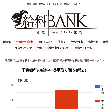
給料・年収、初任給、手取り額をまとめた給料ポータルサイト
HOME
一億総年収診断
初めての方へ
手取り
年代別年収
職業一覧
給料
年収ランキング
特集
企業年収ランキング
転職サイト一覧
千葉銀行の給料年収【20歳30歳40歳】の年齢別年収や役職別年収給料、理想の給与プラン
千葉銀行の給料年収手取り額を解説！
年収比較
800
日
本
の
…
600
千
葉
銀