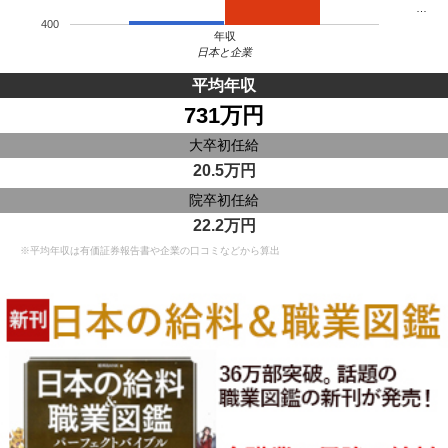
…
400
年収
日本と企業
平均年収
731万円
大卒初任給
20.5万円
院卒初任給
22.2万円
※平均年収は有価証券報告書や企業の口コミなどから算出