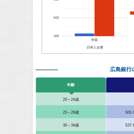
500
400
年収
日本と企業
広島銀行
年齢
20～24歳
25～29歳
505
30～34歳
537