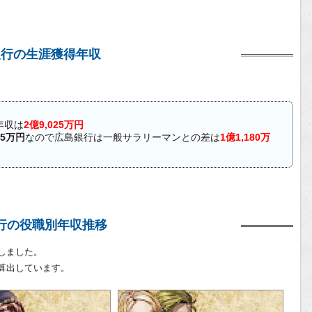
銀行の生涯獲得年収
年収は
2億9,025万円
45万円
なので広島銀行は一般サラリーマンとの差は
1億1,180万
行の役職別年収推移
しました。
算出しています。