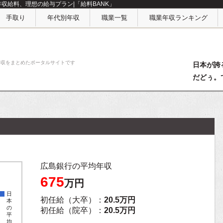
年収給料、理想の給与プラン|「給料BANK」
手取り
年代別年収
職業一覧
職業年収ランキング
年収をまとめたポータルサイトです
日本が誇
だどぅ。
広島銀行の平均年収
675
万円
日
初任給（大卒）：
20.5万円
本
の
初任給（院卒）：
20.5万円
平
均