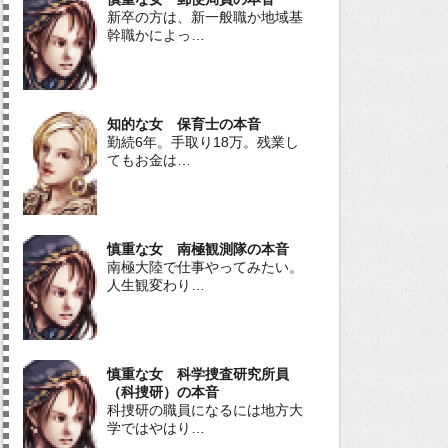
新卒の方は、新一般職か地域基
幹職かによっ…
知的な女 保育士の本音
勤続6年。手取り18万。残業し
てもお金は…
慎重な女 南極観測隊の本音
南極大陸で仕事やってみたい。
人生観変わり…
慎重な女 科学捜査研究所員
（科捜研）の本音
科捜研の職員になるには地方大
学ではやはり…