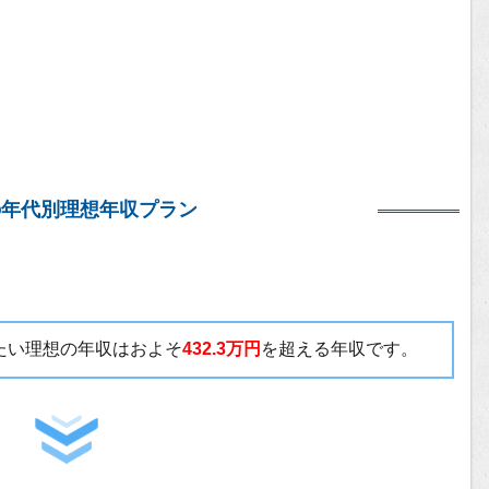
の年代別理想年収プラン
いたい理想の年収はおよそ
432.3万円
を超える年収です。