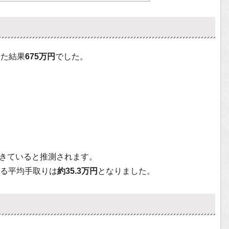
した結果
675万円
でした。
きていると推測されます。
る平均手取りは
約35.3万円
となりました。