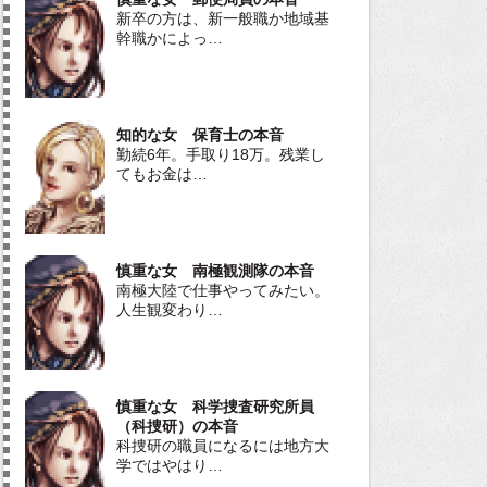
新卒の方は、新一般職か地域基
幹職かによっ…
知的な女 保育士の本音
勤続6年。手取り18万。残業し
てもお金は…
慎重な女 南極観測隊の本音
南極大陸で仕事やってみたい。
人生観変わり…
慎重な女 科学捜査研究所員
（科捜研）の本音
科捜研の職員になるには地方大
学ではやはり…