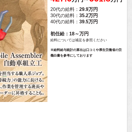
20代の給料：
29.9万円
30代の給料：
35.2万円
40代の給料：
39.5万円
初任給：18～万円
給料については補足を参照ください
※給料給与統計の算出は口コミや厚生労働省の労
働白書を参考にしております