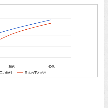
30代
40代
工の給料
日本の平均給料