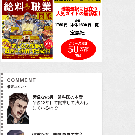
COMMENT
最新コメント
勇猛なの男 歯科医の本音
卒後12年目で開業して法人化
しているので…
慎重な女 郵便局員の本音