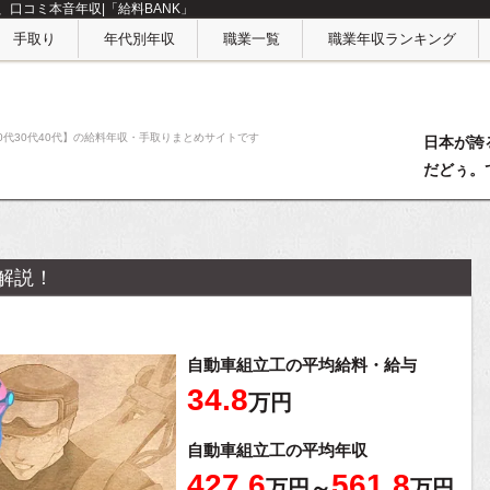
口コミ本音年収|「給料BANK」
手取り
年代別年収
職業一覧
職業年収ランキング
0代30代40代】の給料年収・手取りまとめサイトです
日本が誇
だどぅ。
解説！
自動車組立工の平均給料・給与
34.8
万円
自動車組立工の平均年収
427.6
561.8
万円～
万円