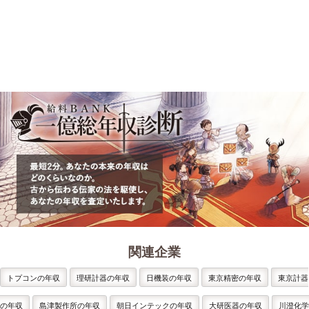
関連企業
トプコンの年収
理研計器の年収
日機装の年収
東京精密の年収
東京計器
の年収
島津製作所の年収
朝日インテックの年収
大研医器の年収
川澄化学