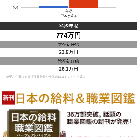
…
400
年収
日本と企業
平均年収
774万円
大卒初任給
23.9万円
院卒初任給
26.1万円
※平均年収は有価証券報告書や企業の口コミなどから算出