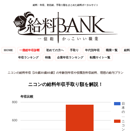
給料・年収、初任給、手取り額をまとめた給料ポータルサイト
HOME
一億総年収診断
初めての方へ
手取り
年代別年収
職業一覧
給料
年収ランキング
特集
企業年収ランキング
転職サイト一覧
ニコンの給料年収【20歳30歳40歳】の年齢別年収や役職別年収給料、理想の給与プラン
ニコンの給料年収手取り額を解説！
年収比較
800
日
本
の
…
600
ニ
コ
ン