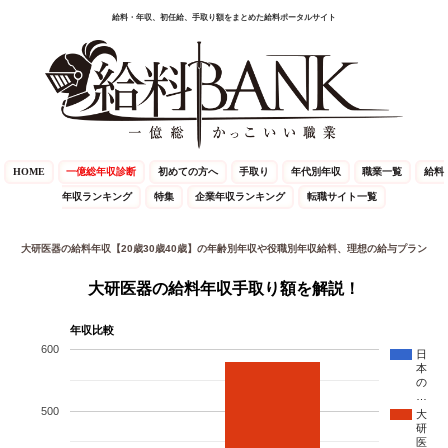
給料・年収、初任給、手取り額をまとめた給料ポータルサイト
HOME
一億総年収診断
初めての方へ
手取り
年代別年収
職業一覧
給料
年収ランキング
特集
企業年収ランキング
転職サイト一覧
大研医器の給料年収【20歳30歳40歳】の年齢別年収や役職別年収給料、理想の給与プラン
大研医器の給料年収手取り額を解説！
年収比較
600
日
本
の
…
500
大
研
医