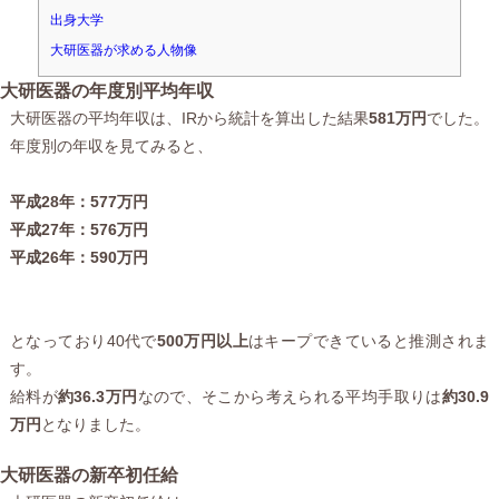
出身大学
大研医器が求める人物像
大研医器の年度別平均年収
大研医器の平均年収は、IRから統計を算出した結果
581万円
でした。
年度別の年収を見てみると、
平成28年：577万円
平成27年：576万円
平成26年：590万円
となっており40代で
500万円以上
はキープできていると推測されま
す。
給料が
約36.3万円
なので、そこから考えられる平均手取りは
約30.9
万円
となりました。
大研医器の新卒初任給