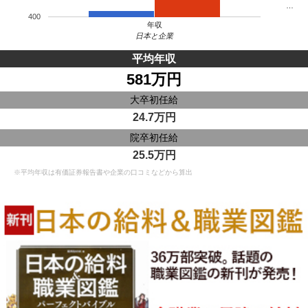
…
400
年収
日本と企業
平均年収
581万円
大卒初任給
24.7万円
院卒初任給
25.5万円
※平均年収は有価証券報告書や企業の口コミなどから算出