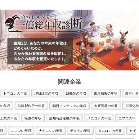
関連企業
トプコンの年収
理研計器の年収
日機装の年収
東京精密の年収
東京計器
の年収
島津製作所の年収
朝日インテックの年収
大研医器の年収
川澄化学
工業の年収
松風の年収
愛知時計電機の年収
メニコンの年収
ニプロの年
収
ニコンの年収
ナカニシの年収
テルモの年収
タムロンの年収
セイ