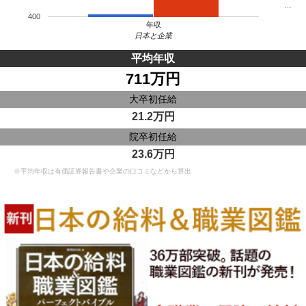
…
400
年収
日本と企業
平均年収
711万円
大卒初任給
21.2万円
院卒初任給
23.6万円
※平均年収は有価証券報告書や企業の口コミなどから算出