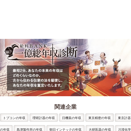
関連企業
トプコンの年収
理研計器の年収
日機装の年収
東京精密の年収
東京計器
の年収
島津製作所の年収
朝日インテックの年収
大研医器の年収
川澄化学