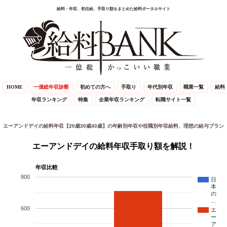
給料・年収、初任給、手取り額をまとめた給料ポータルサイト
HOME
一億総年収診断
初めての方へ
手取り
年代別年収
職業一覧
給料
年収ランキング
特集
企業年収ランキング
転職サイト一覧
エーアンドデイの給料年収【20歳30歳40歳】の年齢別年収や役職別年収給料、理想の給与プラン
エーアンドデイの給料年収手取り額を解説！
年収比較
800
日
本
の
…
600
エ
ー
ア