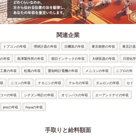
関連企業
トプコンの年収
理研計器の年収
日機装の年収
東京精密の年収
東京計器
の年収
島津製作所の年収
朝日インテックの年収
大研医器の年収
川澄化学
工業の年収
松風の年収
愛知時計電機の年収
メニコンの年収
ニプロの年
収
ニコンの年収
ナカニシの年収
テルモの年収
タムロンの年収
セイ
コーの年収
シチズン時計の年収
オリンパスの年収
エーアンドデイの年収
jmsの年収
hoyaの年収
手取りと給料額面