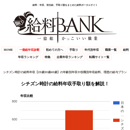
給料・年収、初任給、手取り額をまとめた給料ポータルサイト
HOME
一億総年収診断
初めての方へ
手取り
年代別年収
職業一覧
給料
年収ランキング
特集
企業年収ランキング
転職サイト一覧
シチズン時計の給料年収【20歳30歳40歳】の年齢別年収や役職別年収給料、理想の給与プラン
シチズン時計の給料年収手取り額を解説！
年収比較
800
日
本
の
…
600
シ
チ
ズ