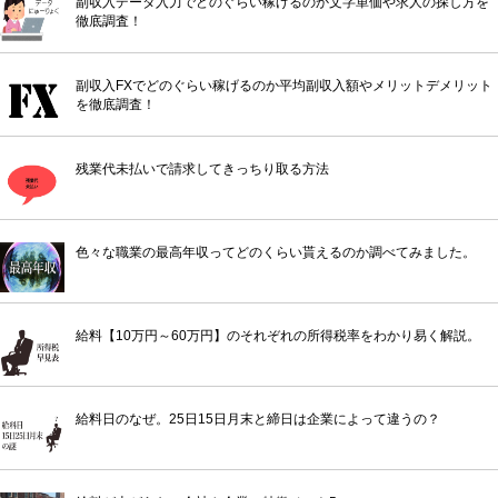
副収入データ入力でどのぐらい稼げるのか文字単価や求人の探し方を
徹底調査！
副収入FXでどのぐらい稼げるのか平均副収入額やメリットデメリット
を徹底調査！
残業代未払いで請求してきっちり取る方法
色々な職業の最高年収ってどのくらい貰えるのか調べてみました。
給料【10万円～60万円】のそれぞれの所得税率をわかり易く解説。
給料日のなぜ。25日15日月末と締日は企業によって違うの？