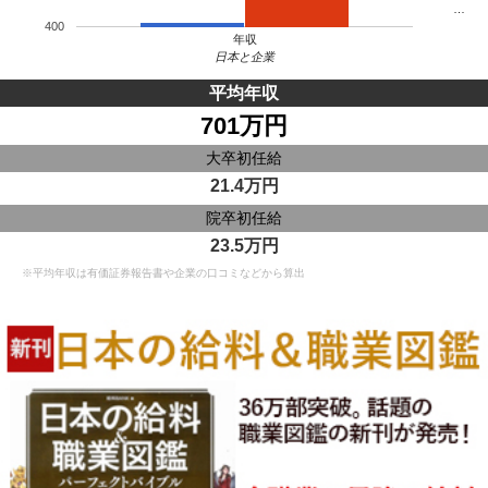
…
400
年収
日本と企業
平均年収
701万円
大卒初任給
21.4万円
院卒初任給
23.5万円
※平均年収は有価証券報告書や企業の口コミなどから算出