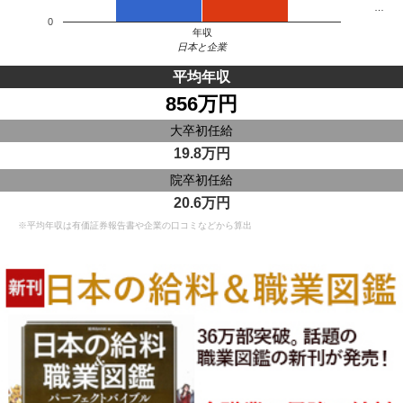
…
0
年収
日本と企業
平均年収
856万円
大卒初任給
19.8万円
院卒初任給
20.6万円
※平均年収は有価証券報告書や企業の口コミなどから算出