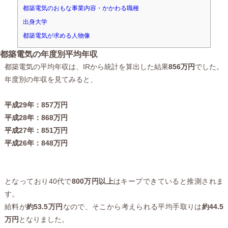
都築電気のおもな事業内容・かかわる職種
出身大学
都築電気が求める人物像
都築電気の年度別平均年収
都築電気の平均年収は、IRから統計を算出した結果
856万円
でした。
年度別の年収を見てみると、
平成29年：857万円
平成28年：868万円
平成27年：851万円
平成26年：848万円
となっており40代で
800万円以上
はキープできていると推測されま
す。
給料が
約53.5万円
なので、そこから考えられる平均手取りは
約44.5
万円
となりました。