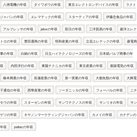
八洲電機の年収
ダイワボウの年収
東京エレクトロンデバイスの年収
ラクト
ジャパンの年収
エレマテックの年収
スターティアの年収
伊藤忠食品の年収
アルフレッサの年収
jaluxの年収
双日の年収
三洋貿易の年収
菱洋エレク
トロの年収
豊田通商の年収
明和産業の年収
立花エレテックの年収
菱電商
事の年収
白銅の年収
日立ハイテクノロジーズの年収
日本紙パルプ商事の年
収
内田洋行の年収
東陽テクニカの年収
東京産業の年収
都築電気の年収
椿本興業の年収
長瀬産業の年収
第一実業の年収
大都魚類の年収
大興電
子通信の年収
西華産業の年収
ソーダニッカの年収
フォーバルの年収
ニチ
モウの年収
スターゼンの年収
サンワテクノスの年収
サンリオの年収
サン
ゲツの年収
キヤノンマーケティングジャパンの年収
カメイの年収
カナデンの
年収
paltacの年収