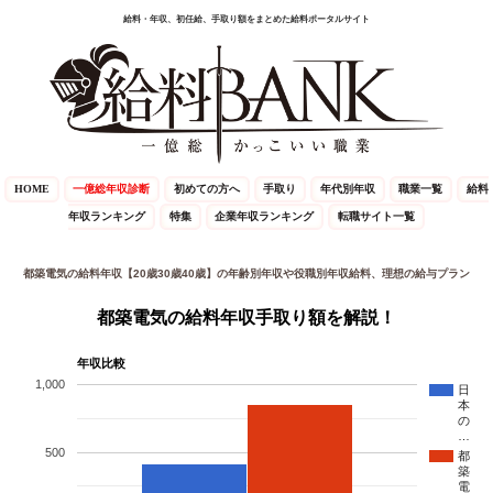
給料・年収、初任給、手取り額をまとめた給料ポータルサイト
HOME
一億総年収診断
初めての方へ
手取り
年代別年収
職業一覧
給料
年収ランキング
特集
企業年収ランキング
転職サイト一覧
都築電気の給料年収【20歳30歳40歳】の年齢別年収や役職別年収給料、理想の給与プラン
都築電気の給料年収手取り額を解説！
年収比較
1,000
日
本
の
…
500
都
築
電