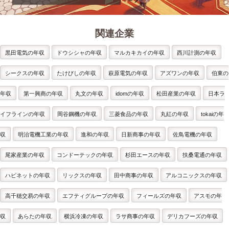
関連企業
黒田電気の年収
ドウシシャの年収
マルカキカイの年収
西川計測の年収
シークスの年収
たけびしの年収
萩原電気の年収
アズワンの年収
伯東の
年収
第一興商の年収
丸文の年収
idomの年収
松田産業の年収
日本ラ
イフラインの年収
岡谷鋼機の年収
三菱食品の年収
丸紅の年収
tokaiの年
収
明治電機工業の年収
進和の年収
日新商事の年収
佐鳥電機の年収
尾家産業の年収
コンドーテックの年収
杉田エースの年収
扶桑電通の年収
ハピネットの年収
リックスの年収
田中商事の年収
アルコニックスの年収
高千穂交易の年収
エフティグループの年収
フィールズの年収
アスモの年
収
あらたの年収
横浜冷凍の年収
ラサ商事の年収
デリカフーズの年収