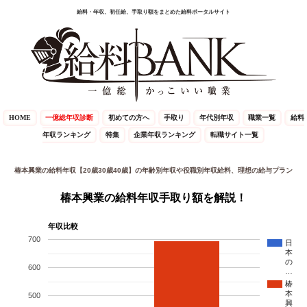
給料・年収、初任給、手取り額をまとめた給料ポータルサイト
HOME
一億総年収診断
初めての方へ
手取り
年代別年収
職業一覧
給料
年収ランキング
特集
企業年収ランキング
転職サイト一覧
椿本興業の給料年収【20歳30歳40歳】の年齢別年収や役職別年収給料、理想の給与プラン
椿本興業の給料年収手取り額を解説！
年収比較
700
日
本
の
600
…
椿
本
500
興