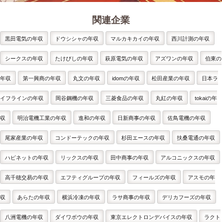
関連企業
黒田電気の年収
ドウシシャの年収
マルカキカイの年収
西川計測の年収
シークスの年収
たけびしの年収
萩原電気の年収
アズワンの年収
伯東の
年収
第一興商の年収
丸文の年収
idomの年収
松田産業の年収
日本ラ
イフラインの年収
岡谷鋼機の年収
三菱食品の年収
丸紅の年収
tokaiの年
収
明治電機工業の年収
進和の年収
日新商事の年収
佐鳥電機の年収
尾家産業の年収
コンドーテックの年収
杉田エースの年収
扶桑電通の年収
ハピネットの年収
リックスの年収
田中商事の年収
アルコニックスの年収
高千穂交易の年収
エフティグループの年収
フィールズの年収
アスモの年
収
あらたの年収
横浜冷凍の年収
ラサ商事の年収
デリカフーズの年収
八洲電機の年収
ダイワボウの年収
東京エレクトロンデバイスの年収
ラクト