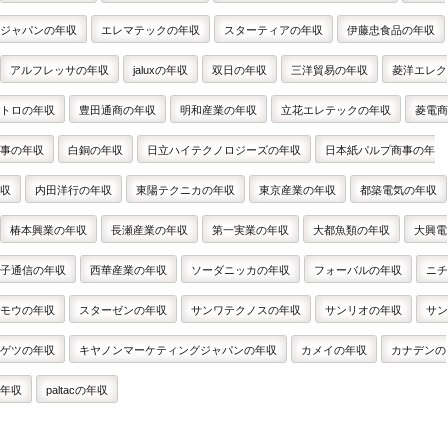
ジャパンの年収
エレマテックの年収
スターティアの年収
伊藤忠食品の年収
アルフレッサの年収
jaluxの年収
双日の年収
三洋貿易の年収
菱洋エレク
トロの年収
豊田通商の年収
明和産業の年収
立花エレテックの年収
菱電商
事の年収
白銅の年収
日立ハイテクノロジーズの年収
日本紙パルプ商事の年
収
内田洋行の年収
東陽テクニカの年収
東京産業の年収
都築電気の年収
椿本興業の年収
長瀬産業の年収
第一実業の年収
大都魚類の年収
大興電
子通信の年収
西華産業の年収
ソーダニッカの年収
フォーバルの年収
ニチ
モウの年収
スターゼンの年収
サンワテクノスの年収
サンリオの年収
サン
ゲツの年収
キヤノンマーケティングジャパンの年収
カメイの年収
カナデンの
年収
paltacの年収