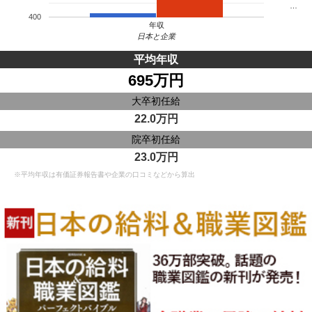
…
400
年収
日本と企業
平均年収
695万円
大卒初任給
22.0万円
院卒初任給
23.0万円
※平均年収は有価証券報告書や企業の口コミなどから算出