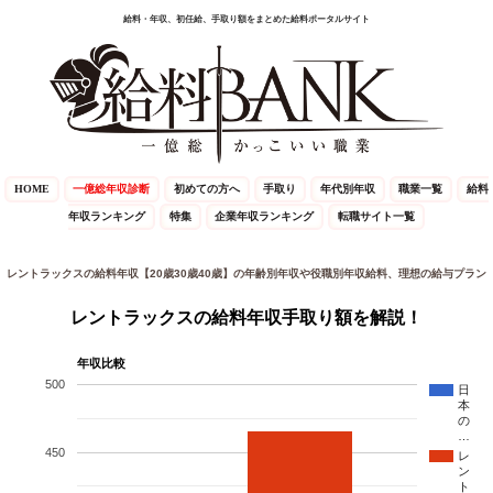
給料・年収、初任給、手取り額をまとめた給料ポータルサイト
HOME
一億総年収診断
初めての方へ
手取り
年代別年収
職業一覧
給料
年収ランキング
特集
企業年収ランキング
転職サイト一覧
レントラックスの給料年収【20歳30歳40歳】の年齢別年収や役職別年収給料、理想の給与プラン
レントラックスの給料年収手取り額を解説！
年収比較
500
日
本
の
…
450
レ
ン
ト