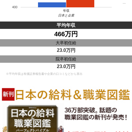
…
400
年収
日本と企業
平均年収
466万円
大卒初任給
23.0万円
院卒初任給
23.0万円
※平均年収は有価証券報告書や企業の口コミなどから算出