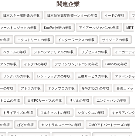
関連企業
日本スキー場開発の年収
日本動物高度医療センターの年収
イードの年収
フ
ァーストロジックの年収
KeePer技研の年収
アイアールジャパンの年収
MRT
の年収
エクストリームの年収
インターワークスの年収
サイジニアの年収
ベクトルの年収
ジャパンマテリアルの年収
リブセンスの年収
イーガーディ
アンの年収
イトクロの年収
デザインワンジャパンの年収
Gunosyの年収
リンクバルの年収
レントラックスの年収
三機サービスの年収
アドベンチャ
ーの年収
アトラの年収
テクノプロの年収
GMOTECHの年収
弁護士ドッ
トコムの年収
日本PCサービスの年収
リソルの年収
エンジャパンの年収
トライアイズの年収
フルキャストの年収
シダックスの年収
キャリアバンク
の年収
ぱどの年収
セントラルスポーツの年収
GMOアドパートナーズの年