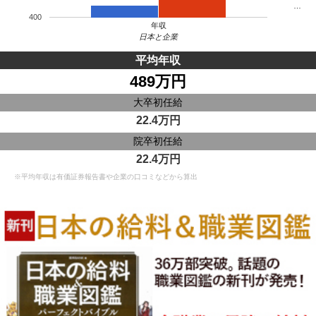
…
400
年収
日本と企業
平均年収
489万円
大卒初任給
22.4万円
院卒初任給
22.4万円
※平均年収は有価証券報告書や企業の口コミなどから算出