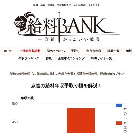
給料・年収、初任給、手取り額をまとめた給料ポータルサイト
HOME
一億総年収診断
初めての方へ
手取り
年代別年収
職業一覧
給料
年収ランキング
特集
企業年収ランキング
転職サイト一覧
京進の給料年収【20歳30歳40歳】の年齢別年収や役職別年収給料、理想の給与プラン
京進の給料年収手取り額を解説！
年収比較
500
日
本
の
…
450
京
進
の