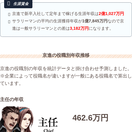
京進で新卒入社して定年まで稼げる生涯年収は
2億1,027万円
サラリーマンの平均の生涯獲得年収が
1億7,845万円
なので京
進は一般サラリーマンとの差は
3,182万円
になります。
京進の役職別年収推移
京進の役職別の年収を統計データと掛け合わせ予測しました。
※企業によって役職名が違いますが一般にある役職名で算出し
ています。
主任の年収
462.6万円