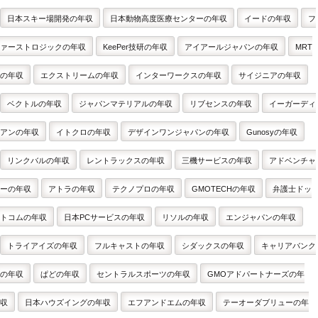
日本スキー場開発の年収
日本動物高度医療センターの年収
イードの年収
フ
ァーストロジックの年収
KeePer技研の年収
アイアールジャパンの年収
MRT
の年収
エクストリームの年収
インターワークスの年収
サイジニアの年収
ベクトルの年収
ジャパンマテリアルの年収
リブセンスの年収
イーガーディ
アンの年収
イトクロの年収
デザインワンジャパンの年収
Gunosyの年収
リンクバルの年収
レントラックスの年収
三機サービスの年収
アドベンチャ
ーの年収
アトラの年収
テクノプロの年収
GMOTECHの年収
弁護士ドッ
トコムの年収
日本PCサービスの年収
リソルの年収
エンジャパンの年収
トライアイズの年収
フルキャストの年収
シダックスの年収
キャリアバンク
の年収
ぱどの年収
セントラルスポーツの年収
GMOアドパートナーズの年
収
日本ハウズイングの年収
エフアンドエムの年収
テーオーダブリューの年