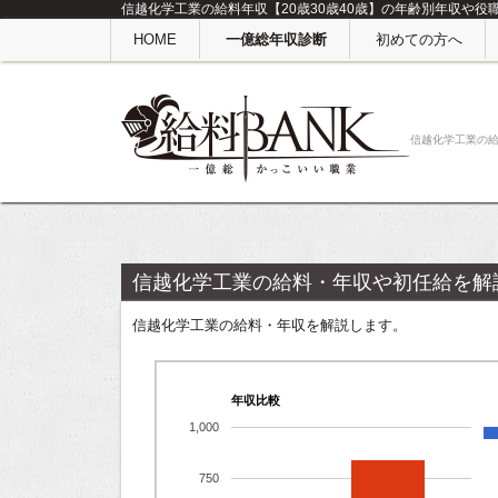
信越化学工業の給料年収【20歳30歳40歳】の年齢別年収や役
HOME
一億総年収診断
初めての方へ
信越化学工業の
信越化学工業の給料・年収や初任給を解
信越化学工業の給料・年収を解説します。
年収比較
1,000
750