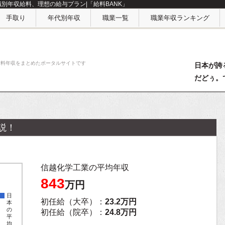
職別年収給料、理想の給与プラン|「給料BANK」
手取り
年代別年収
職業一覧
職業年収ランキング
給料年収をまとめたポータルサイトです
日本が誇
だどぅ。
説！
信越化学工業の平均年収
843
万円
日
初任給（大卒）：
23.2万円
本
の
初任給（院卒）：
24.8万円
平
均