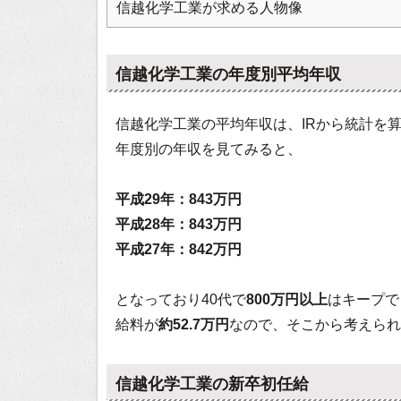
信越化学工業が求める人物像
信越化学工業の年度別平均年収
信越化学工業の平均年収は、IRから統計を
年度別の年収を見てみると、
平成29年：843万円
平成28年：843万円
平成27年：842万円
となっており40代で
800万円以上
はキープで
給料が
約52.7万円
なので、そこから考えられ
信越化学工業の新卒初任給