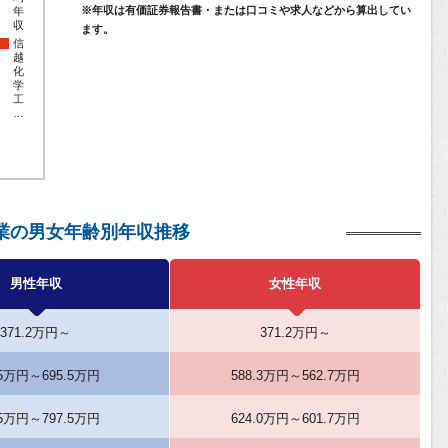
※年収は有価証券報告書・または口コミや求人などから算出してい
年
収
ます。
信
越
化
学
工
…
業の男女年齢別年収推移
男性年収
女性年収
371.2万円～
371.2万円～
.5万円～695.5万円
588.3万円～562.7万円
.5万円～797.5万円
624.0万円～601.7万円