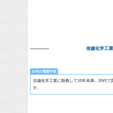
信越化学工
20代の理想年収
信越化学工業に勤務して10年未満。20代
す。