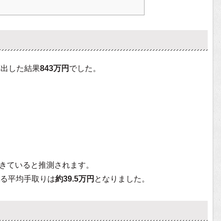
算出した結果
843万円
でした。
きていると推測されます。
る平均手取りは
約39.5万円
となりました。