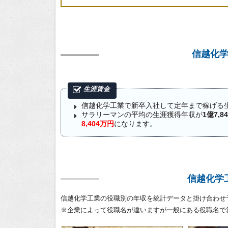
信越化
信越化学工業で新卒入社して定年まで稼げる
サラリーマンの平均の生涯獲得年収が
1億7,8
8,404万円
になります。
信越化学
信越化学工業の役職別の年収を統計データと掛け合わせ
※企業によって役職名が違いますが一般にある役職名で