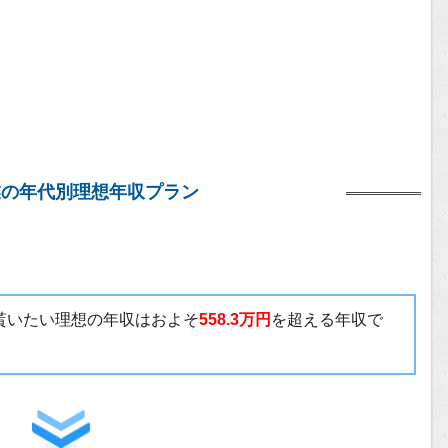
業の年代別理想年収プラン
で貰いたい理想の年収はおよそ
558.3万円
を超える年収で