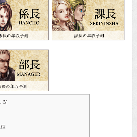
じる
]
職種