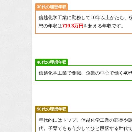
30代の理想年収
信越化学工業に勤務して10年以上がたち、
想の年収は
719.3万円
を超える年収です。
40代の理想年収
信越化学工業で要職、企業の中心で働く40
50代の理想年収
年代的にはトップ。信越化学工業の部長や
代。子育てももう少しでひと段落する世代で