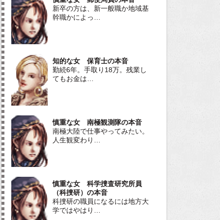
新卒の方は、新一般職か地域基
幹職かによっ…
知的な女 保育士の本音
勤続6年。手取り18万。残業し
てもお金は…
慎重な女 南極観測隊の本音
南極大陸で仕事やってみたい。
人生観変わり…
慎重な女 科学捜査研究所員
（科捜研）の本音
科捜研の職員になるには地方大
学ではやはり…