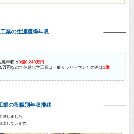
学工業の生涯獲得年収
生涯年収は
3億6,249万円
45万円
なので信越化学工業は一般サラリーマンとの差は
1億
工業の役職別年収推移
予測しました。
算出しています。