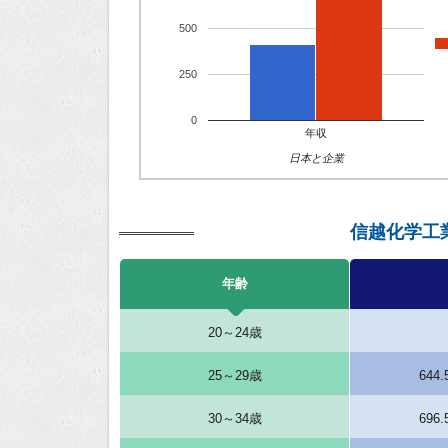
500
250
0
年収
日本と企業
信越化学工
年齢
20～24歳
25～29歳
644
30～34歳
696