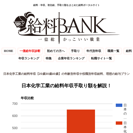
給料・年収、初任給、手取り額をまとめた給料ポータルサイト
HOME
一億総年収診断
初めての方へ
手取り
年代別年収
職業一覧
給料
年収ランキング
特集
企業年収ランキング
転職サイト一覧
日本化学工業の給料年収【20歳30歳40歳】の年齢別年収や役職別年収給料、理想の給与プラン
日本化学工業の給料年収手取り額を解説！
年収比較
700
日
本
の
600
…
日
本
500
化