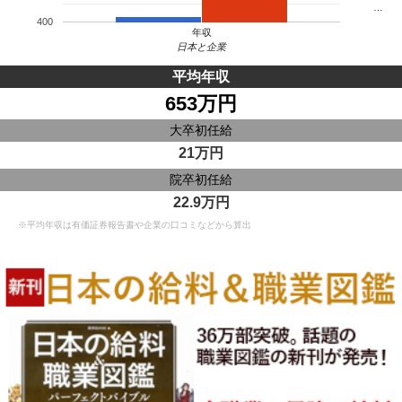
…
400
年収
日本と企業
平均年収
653万円
大卒初任給
21万円
院卒初任給
22.9万円
※平均年収は有価証券報告書や企業の口コミなどから算出