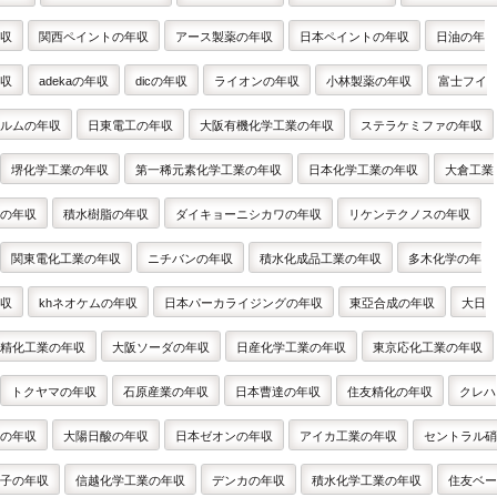
収
関西ペイントの年収
アース製薬の年収
日本ペイントの年収
日油の年
収
adekaの年収
dicの年収
ライオンの年収
小林製薬の年収
富士フイ
ルムの年収
日東電工の年収
大阪有機化学工業の年収
ステラケミファの年収
堺化学工業の年収
第一稀元素化学工業の年収
日本化学工業の年収
大倉工業
の年収
積水樹脂の年収
ダイキョーニシカワの年収
リケンテクノスの年収
関東電化工業の年収
ニチバンの年収
積水化成品工業の年収
多木化学の年
収
khネオケムの年収
日本パーカライジングの年収
東亞合成の年収
大日
精化工業の年収
大阪ソーダの年収
日産化学工業の年収
東京応化工業の年収
トクヤマの年収
石原産業の年収
日本曹達の年収
住友精化の年収
クレハ
の年収
大陽日酸の年収
日本ゼオンの年収
アイカ工業の年収
セントラル硝
子の年収
信越化学工業の年収
デンカの年収
積水化学工業の年収
住友ベー