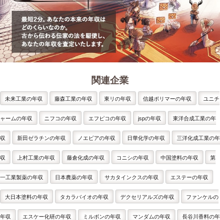
関連企業
未来工業の年収
藤森工業の年収
東リの年収
信越ポリマーの年収
ユニチ
ャームの年収
ニフコの年収
エフピコの年収
jspの年収
東洋合成工業の年
収
新田ゼラチンの年収
ノエビアの年収
日華化学の年収
三洋化成工業の年
収
上村工業の年収
藤倉化成の年収
コニシの年収
中国塗料の年収
第
一工業製薬の年収
日本農薬の年収
サカタインクスの年収
エステーの年収
大日本塗料の年収
タカラバイオの年収
デクセリアルズの年収
ファンケルの
年収
エスケー化研の年収
ミルボンの年収
マンダムの年収
長谷川香料の年