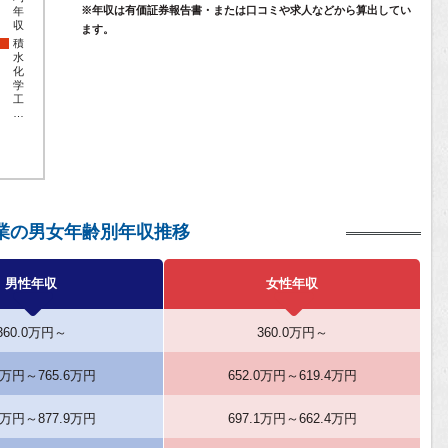
※年収は有価証券報告書・または口コミや求人などから算出してい
年
収
ます。
積
水
化
学
工
…
業の男女年齢別年収推移
男性年収
女性年収
360.0万円～
360.0万円～
.6万円～765.6万円
652.0万円～619.4万円
.9万円～877.9万円
697.1万円～662.4万円