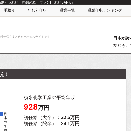
職別年収給料、理想の給与プラン|「給料BANK」
手取り
年代別年収
職業一覧
職業年収ランキング
給料年収をまとめたポータルサイトです
日本が誇
だどぅ。
説！
積水化学工業の平均年収
928
万円
日
初任給（大卒）：
22.5万円
本
の
初任給（院卒）：
24.1万円
平
均