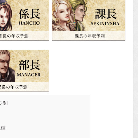
じる
]
職種