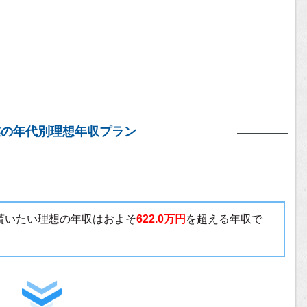
業の年代別理想年収プラン
で貰いたい理想の年収はおよそ
622.0万円
を超える年収で