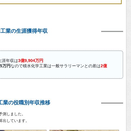
学工業の生涯獲得年収
生涯年収は
3億9,904万円
45万円
なので積水化学工業は一般サラリーマンとの差は
2億
工業の役職別年収推移
予測しました。
算出しています。