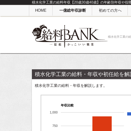
積水化学工業の給料年収【20歳30歳40歳】の年齢別年収や役
HOME
一億総年収診断
初めての方へ
積水化学工業の
積水化学工業の給料・年収や初任給を解
積水化学工業の給料・年収を解説します。
年収比較
1,000
750