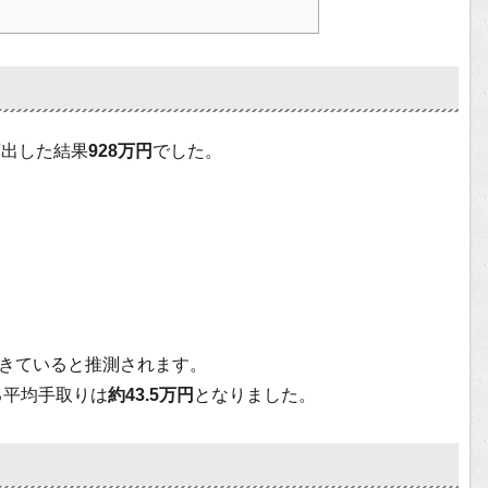
算出した結果
928万円
でした。
きていると推測されます。
る平均手取りは
約43.5万円
となりました。