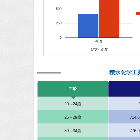
500
250
0
年収
日本と企業
積水化学工
年齢
20～24歳
25～29歳
714
30～34歳
776