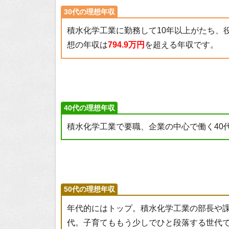
30代の理想年収
積水化学工業に勤務して10年以上がたち、
想の年収は
794.9万円
を超える年収です。
40代の理想年収
積水化学工業で要職、企業の中心で働く40
50代の理想年収
年代的にはトップ。積水化学工業の部長や
代。子育てももう少しでひと段落する世代で