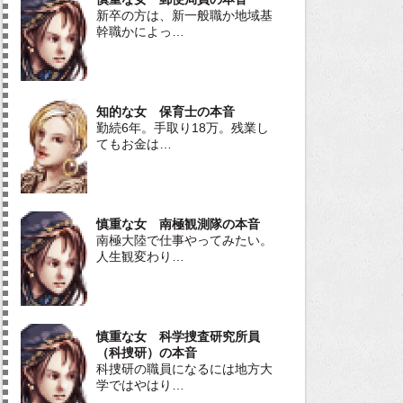
新卒の方は、新一般職か地域基
幹職かによっ…
知的な女 保育士の本音
勤続6年。手取り18万。残業し
てもお金は…
慎重な女 南極観測隊の本音
南極大陸で仕事やってみたい。
人生観変わり…
慎重な女 科学捜査研究所員
（科捜研）の本音
科捜研の職員になるには地方大
学ではやはり…