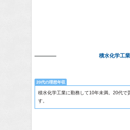
積水化学工
20代の理想年収
積水化学工業に勤務して10年未満。20代
す。