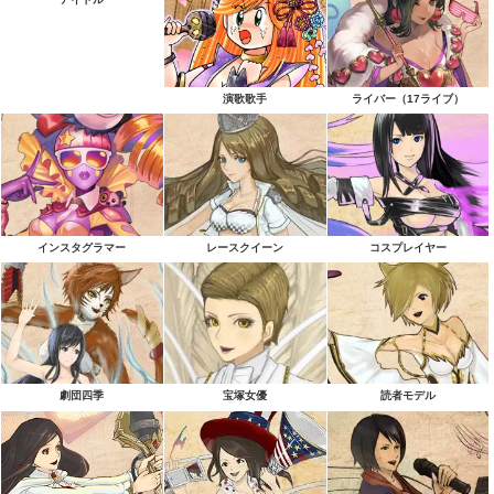
演歌歌手
ライバー（17ライブ）
インスタグラマー
レースクイーン
コスプレイヤー
劇団四季
宝塚女優
読者モデル