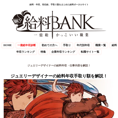
給料・年収、初任給、手取り額をまとめた給料ポータルサイト
HOME
一億総年収診断
初めての方へ
手取り
年代別年収
職業一覧
給料
年収ランキング
特集
企業年収ランキング
転職サイト一覧
ジュエリーデザイナーの給料年収・仕事内容を解説！
ジュエリーデザイナーの給料年収手取り額を解説！