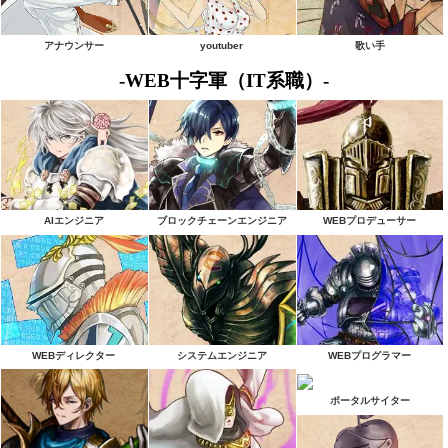
アナウンサー
youtuber
歌い手
-WEB十字軍（IT系職）-
AIエンジニア
ブロックチェーンエンジニア
WEBプロデューサー
WEBディレクター
システムエンジニア
WEBプログラマー
ポータルサイター