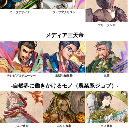
ウェブデザイナー
ウェブアナリスト
フリーランス
-メディア三天帝-
テレビプロデューサー
出版社編集長
主筆
-自然界に働きかけるモノ（農業系ジョブ）-
りんご農家
みかん農家
コメ農家