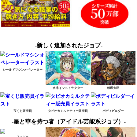
-新しく追加されたジョブ-
シールドマシンオペレーター
水泳インストラクター
総理大臣
宝くじ販売員
タピオカミルクティー販売員
ボディビルダー
-星と華を持つ者（アイドル芸能系ジョブ）-
アイドル