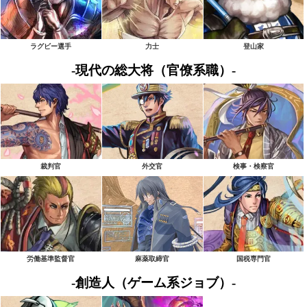
ラグビー選手
力士
登山家
-現代の総大将（官僚系職）-
裁判官
外交官
検事・検察官
労働基準監督官
麻薬取締官
国税専門官
-創造人（ゲーム系ジョブ）-