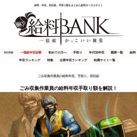
給料・年収、初任給、手取り額をまとめた給料ポータルサイト
HOME
一億総年収診断
初めての方へ
手取り
年代別年収
職業一覧
給料
年収ランキング
特集
企業年収ランキング
転職サイト一覧
ごみ収集作業員の給料年収、手取り、初任給
ごみ収集作業員の給料年収手取り額を解説！