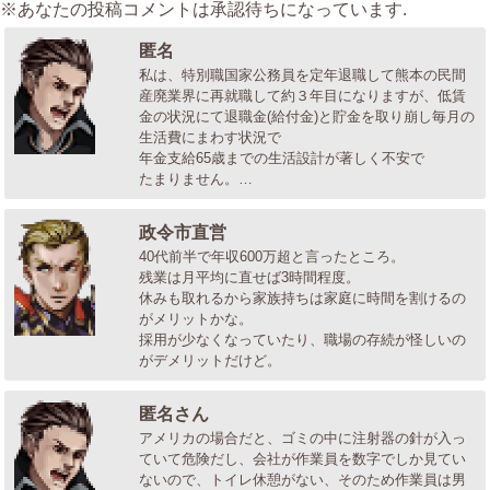
※あなたの投稿コメントは承認待ちになっています.
匿名
私は、特別職国家公務員を定年退職して熊本の民間
産廃業界に再就職して約３年目になりますが、低賃
金の状況にて退職金(給付金)と貯金を取り崩し毎月の
生活費にまわす状況で
年金支給65歳までの生活設計が著しく不安で
たまりません。…
政令市直営
40代前半で年収600万超と言ったところ。
残業は月平均に直せば3時間程度。
休みも取れるから家族持ちは家庭に時間を割けるの
がメリットかな。
採用が少なくなっていたり、職場の存続が怪しいの
がデメリットだけど。
匿名さん
アメリカの場合だと、ゴミの中に注射器の針が入っ
ていて危険だし、会社が作業員を数字でしか見てい
ないので、トイレ休憩がない、そのため作業員は男