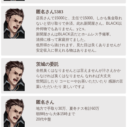
匿名さん5383
店長さんで15000と、主任で15000。しかも集金取れ
ないと切り取りで弁済。此れ新聞屋さん。BLACK以
外何物でもありません。yとs。
新聞屋さんはBLACK店だとホ−ムレス予備軍。
清掃に移って家庭持てました。
低所得から抜けれます。見た目は良くありませんが
安定収入に替えれる物はありません。
茨城の委託
全然臭くはなりませんとは言えませんが汁さえかか
らなければ臭くはなりません なれれば大丈夫
世間話したり コーヒーやお茶いただいたり 感謝の言
葉いただいたり 楽しいですよ
匿名さん
地方で手取り30万、夏冬ナス有計60万
朝8時から大体15時まで
20代中盤