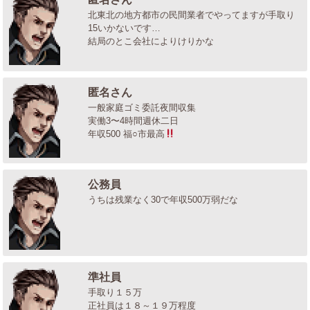
北東北の地方都市の民間業者でやってますが手取り
15いかないです…
結局のとこ会社によりけりかな
匿名さん
一般家庭ゴミ委託夜間収集
実働3〜4時間週休二日
年収500 福○市最高
公務員
うちは残業なく30で年収500万弱だな
準社員
手取り１５万
正社員は１８～１９万程度