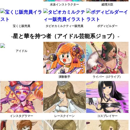
水泳インストラクター
総理大臣
宝くじ販売員
タピオカミルクティー販売員
ボディビルダー
-星と華を持つ者（アイドル芸能系ジョブ）-
アイドル
演歌歌手
ライバー（17ライブ）
インスタグラマー
レースクイーン
コスプレイヤー