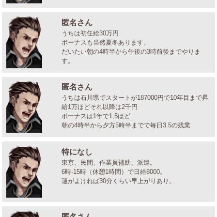
匿名さん
うちは初任給30万円
ボーナスも当然夏冬あります。
だいたい朝の4時半から午後の3時前後までやりま
す。
匿名さん
うちは石川県でスタートが187000円で10年目まで昇
給1万ほどそれ以降は2千円
ボーナスは1年で1,5ほど
朝の4時半から夕方5時半までで毎日3.5の残業
特になし
東京、民間、作業員補助、派遣。
6時-15時（休憩1時間）で日給8000。
運がよければ30分くらい早上がりあり。
匿名さん