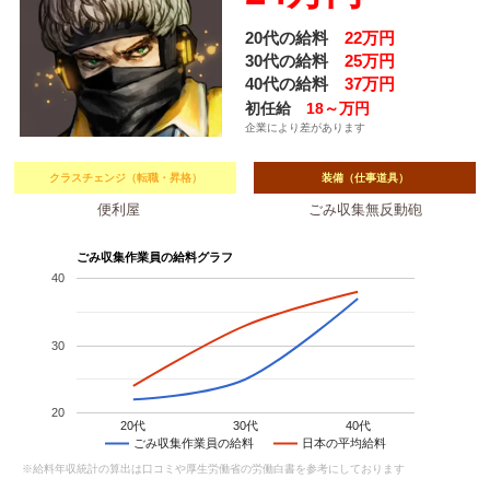
20代の給料
22万円
30代の給料
25万円
40代の給料
37万円
初任給
18～万円
企業により差があります
クラスチェンジ（転職・昇格）
装備（仕事道具）
便利屋
ごみ収集無反動砲
ごみ収集作業員の給料グラフ
40
30
20
20代
30代
40代
ごみ収集作業員の給料
日本の平均給料
※給料年収統計の算出は口コミや厚生労働省の労働白書を参考にしております