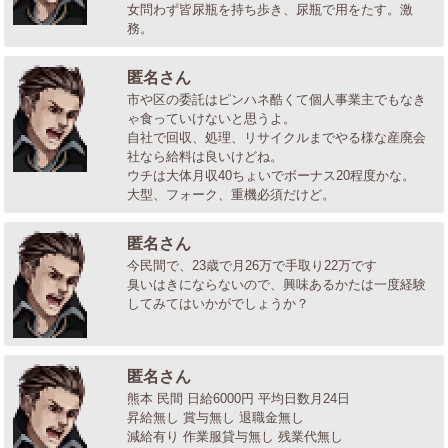
女問わず皆尿瓶を持ち歩き、尿瓶で用をたす。激
務。
匿名さん
市や区の委託はピンハネ酷くて個人事業主でもなき
ゃ食っていけないと思うよ。
自社で回収、処理、リサイクルまでやる様な産廃会
社なら給料は良いけどね。
ウチは大体月収40ちょいでボーナス20程度かな。
大型、フォーク、重機必須だけど。
匿名さん
今民間で、23歳で月26万で手取り22万です
臭いはきにならないので、興味あるかたは一度経験
してみてはいかがでしょうか？
匿名さん
熊本 民間 日給6000円 平均日数月24日
昇給無し 賞与無し 退職金無し
減給有り 作業服貸与無し 残業代無し