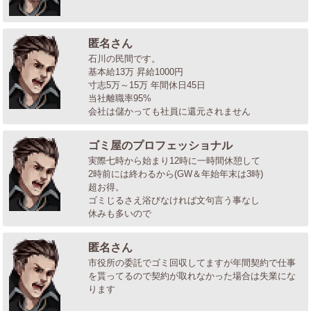
匿名さん
石川の民間です。
基本給13万 昇給1000円
寸志5万～15万 年間休日45日
当社離職率95%
会社は儲かっても社員に還元されません
ゴミ屋のプロフェッショナル
実際七時から始まり12時に一時間休憩して
2時前には終わるから(GW＆年始年末は3時)
超お得。
ゴミじるさえ浴びなければ文句言う事なし
休みも多いので
匿名さん
市役所の委託でゴミ回収してますが年間契約で仕事
を貰ってるので契約が取れなかった場合は失業にな
ります