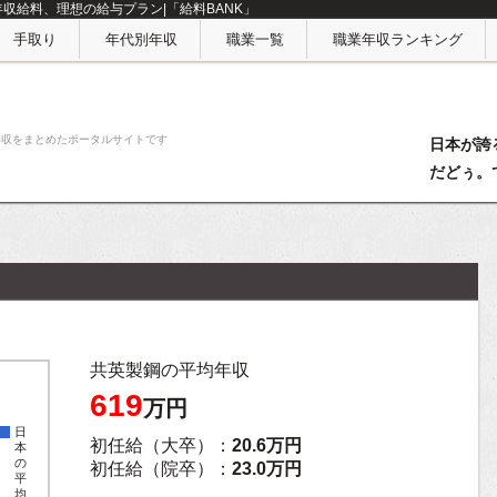
年収給料、理想の給与プラン|「給料BANK」
手取り
年代別年収
職業一覧
職業年収ランキング
年収をまとめたポータルサイトです
日本が誇
だどぅ。
共英製鋼の平均年収
619
万円
日
初任給（大卒）：
20.6万円
本
の
初任給（院卒）：
23.0万円
平
均