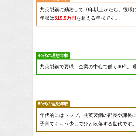
共英製鋼に勤務して10年以上がたち、役職
年収は
519.9万円
を超える年収です。
40代の理想年収
共英製鋼で要職、企業の中心で働く40代。
50代の理想年収
年代的にはトップ。共英製鋼の部長や課長
子育てももう少しでひと段落する世代です。