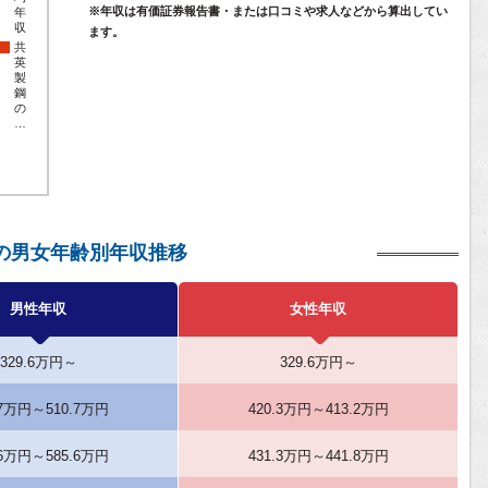
※年収は有価証券報告書・または口コミや求人などから算出してい
年
収
ます。
共
英
製
鋼
の
…
の男女年齢別年収推移
男性年収
女性年収
329.6万円～
329.6万円～
.7万円～510.7万円
420.3万円～413.2万円
.6万円～585.6万円
431.3万円～441.8万円