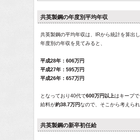
共英製鋼の年度別平均年収
共英製鋼の平均年収は、IRから統計を算出
年度別の年収を見てみると、
平成28年：606万円
平成27年：595万円
平成26年：657万円
となっており40代で
600万円以上
はキープで
給料が
約38.7万円
なので、そこから考えられ
共英製鋼の新卒初任給