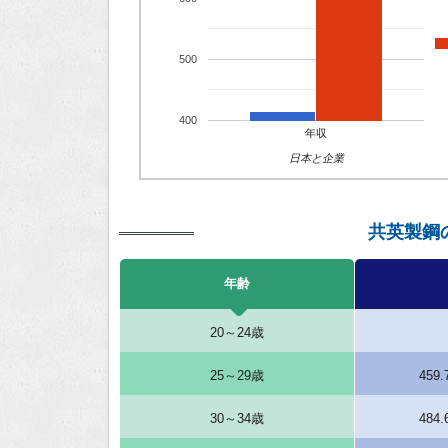
500
400
年収
日本と企業
共英製鋼
年齢
20～24歳
25～29歳
459
30～34歳
484