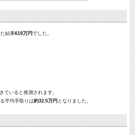
した結果
619万円
でした。
きていると推測されます。
る平均手取りは
約32.5万円
となりました。