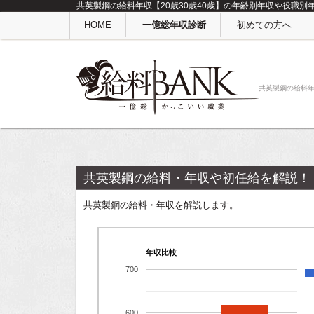
共英製鋼の給料年収【20歳30歳40歳】の年齢別年収や役職別
HOME
一億総年収診断
初めての方へ
共英製鋼の給料
共英製鋼の給料・年収や初任給を解説！
共英製鋼の給料・年収を解説します。
年収比較
700
600