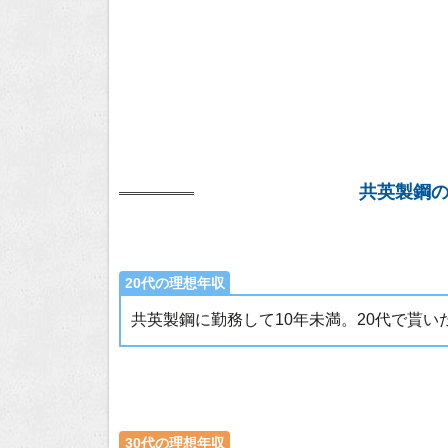
共英製鋼
20代の理想年収
共英製鋼に勤務して10年未満。20代で貰
30代の理想年収