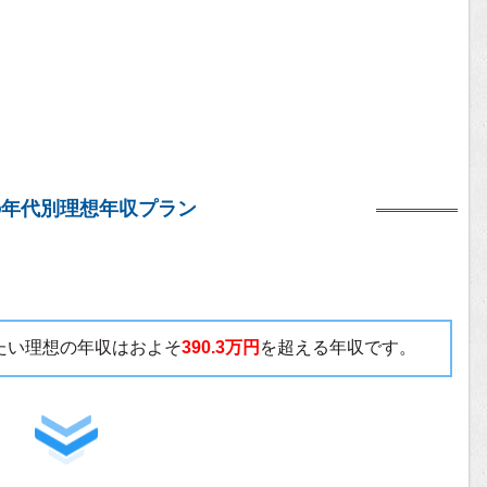
の年代別理想年収プラン
いたい理想の年収はおよそ
390.3万円
を超える年収です。