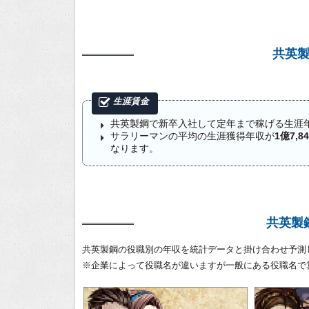
共英
共英製鋼で新卒入社して定年まで稼げる生涯
サラリーマンの平均の生涯獲得年収が
1億7,8
なります。
共英製
共英製鋼の役職別の年収を統計データと掛け合わせ予測
※企業によって役職名が違いますが一般にある役職名で