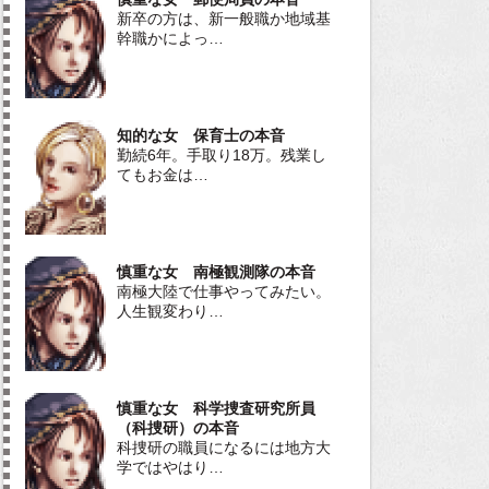
新卒の方は、新一般職か地域基
幹職かによっ…
知的な女 保育士の本音
勤続6年。手取り18万。残業し
てもお金は…
慎重な女 南極観測隊の本音
南極大陸で仕事やってみたい。
人生観変わり…
慎重な女 科学捜査研究所員
（科捜研）の本音
科捜研の職員になるには地方大
学ではやはり…