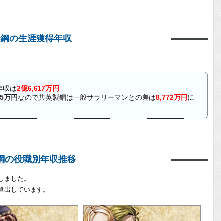
製鋼の生涯獲得年収
年収は
2億6,617万円
45万円
なので共英製鋼は一般サラリーマンとの差は
8,772万円
に
鋼の役職別年収推移
しました。
算出しています。