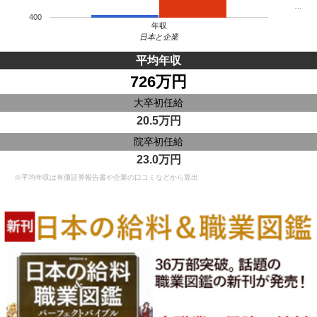
…
400
年収
日本と企業
平均年収
726万円
大卒初任給
20.5万円
院卒初任給
23.0万円
※平均年収は有価証券報告書や企業の口コミなどから算出