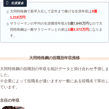
大同特殊鋼で新卒入社して定年まで稼げる生涯年収は
3億
1,218万円
サラリーマンの平均の生涯獲得年収が
1億7,845万円
なので大
同特殊鋼は一般サラリーマンとの差は
1億3,373万円
になりま
す。
大同特殊鋼の役職別年収推移
大同特殊鋼の役職別の年収を統計データと掛け合わせ予測しま
した。
※企業によって役職名が違いますが一般にある役職名で算出し
ています。
主任の年収