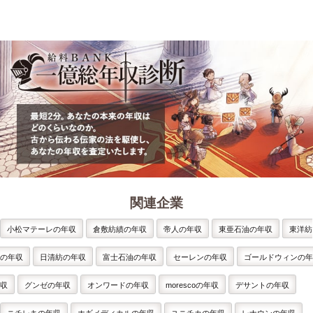
関連企業
小松マテーレの年収
倉敷紡績の年収
帝人の年収
東亜石油の年収
東洋紡
の年収
日清紡の年収
富士石油の年収
セーレンの年収
ゴールドウィンの年
収
グンゼの年収
オンワードの年収
morescoの年収
デサントの年収