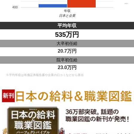
…
400
年収
日本と企業
平均年収
535万円
大卒初任給
20.7万円
院卒初任給
23.0万円
※平均年収は有価証券報告書や企業の口コミなどから算出