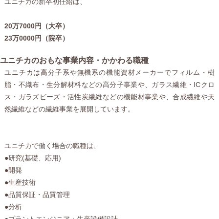
ユニチカの新卒初任給は、
20万7000円（大卒）
23万0000円（院卒）
ユニチカのおもな事業内容・かかわる職種
ユニチカは高分子系や無機系の機能資材メーカーでフィルム・樹
脂・不織布・生分解材料などの高分子事業や、ガラス繊維・ICクロ
ス・ガラズビーズ・活性炭繊維などの機能材事業や、合成繊維や天
然繊維などの繊維事業を展開しています。
ユニチカで働く場合の職種は、
●研究(基礎、応用)
●開発
●生産技術
●品質保証・品質管理
●分析
●プラントエンジニア・生産設備設計