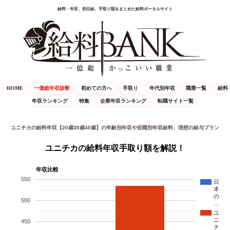
給料・年収、初任給、手取り額をまとめた給料ポータルサイト
HOME
一億総年収診断
初めての方へ
手取り
年代別年収
職業一覧
給料
年収ランキング
特集
企業年収ランキング
転職サイト一覧
ユニチカの給料年収【20歳30歳40歳】の年齢別年収や役職別年収給料、理想の給与プラン
ユニチカの給料年収手取り額を解説！
年収比較
550
日
本
の
500
…
ユ
ニ
450
チ