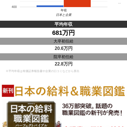
…
400
年収
日本と企業
平均年収
681万円
大卒初任給
20.6万円
院卒初任給
22.8万円
※平均年収は有価証券報告書や企業の口コミなどから算出