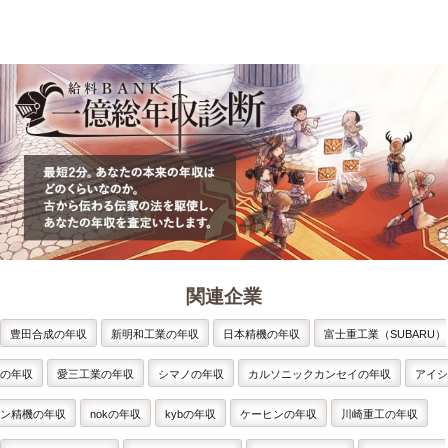
関連企業
豊田合成の年収
新明和工業の年収
日本精機の年収
富士重工業（SUBARU）
の年収
愛三工業の年収
シマノの年収
カルソニックカンセイの年収
アイシ
ン精機の年収
nokの年収
kybの年収
ケーヒンの年収
川崎重工の年収