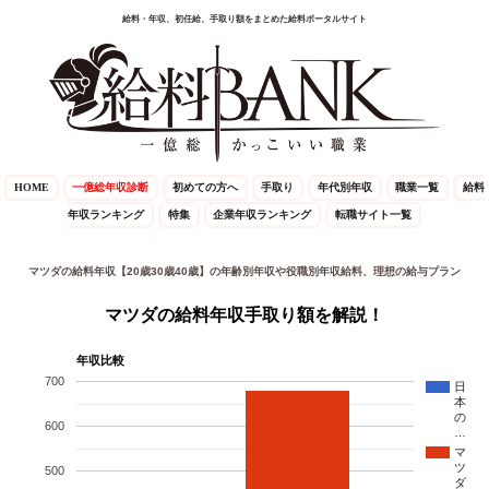
給料・年収、初任給、手取り額をまとめた給料ポータルサイト
HOME
一億総年収診断
初めての方へ
手取り
年代別年収
職業一覧
給料
年収ランキング
特集
企業年収ランキング
転職サイト一覧
マツダの給料年収【20歳30歳40歳】の年齢別年収や役職別年収給料、理想の給与プラン
マツダの給料年収手取り額を解説！
年収比較
700
日
本
の
600
…
マ
ツ
500
ダ