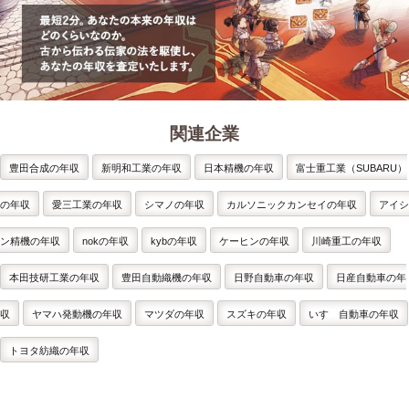
関連企業
豊田合成の年収
新明和工業の年収
日本精機の年収
富士重工業（SUBARU）
の年収
愛三工業の年収
シマノの年収
カルソニックカンセイの年収
アイシ
ン精機の年収
nokの年収
kybの年収
ケーヒンの年収
川崎重工の年収
本田技研工業の年収
豊田自動織機の年収
日野自動車の年収
日産自動車の年
収
ヤマハ発動機の年収
マツダの年収
スズキの年収
いすゞ自動車の年収
トヨタ紡織の年収