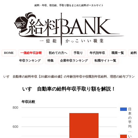
給料・年収、初任給、手取り額をまとめた給料ポータルサイト
HOME
一億総年収診断
初めての方へ
手取り
年代別年収
職業一覧
給料
年収ランキング
特集
企業年収ランキング
転職サイト一覧
いすゞ自動車の給料年収【20歳30歳40歳】の年齢別年収や役職別年収給料、理想の給与プラン
いすゞ自動車の給料年収手取り額を解説！
年収比較
800
日
本
の
平
均
600
…
い