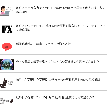
副収入データ入力でどのぐらい稼げるのか文字単価や求人の探し方を
徹底調査！
副収入FXでどのぐらい稼げるのか平均副収入額やメリットデメリット
を徹底調査！
残業代未払いで請求してきっちり取る方法
色々な職業の最高年収ってどのくらい貰えるのか調べてみました。
給料【10万円～60万円】のそれぞれの所得税率をわかり易く解説。
給料日のなぜ。25日15日月末と締日は企業によって違うの？