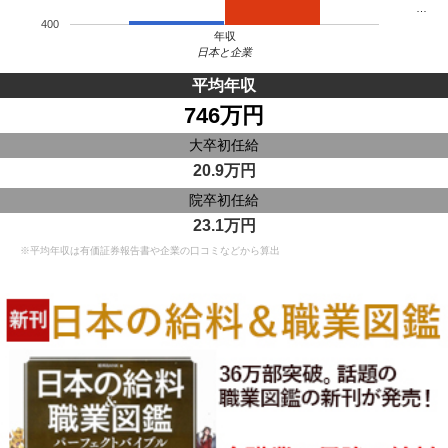
…
400
年収
日本と企業
平均年収
746万円
大卒初任給
20.9万円
院卒初任給
23.1万円
※平均年収は有価証券報告書や企業の口コミなどから算出