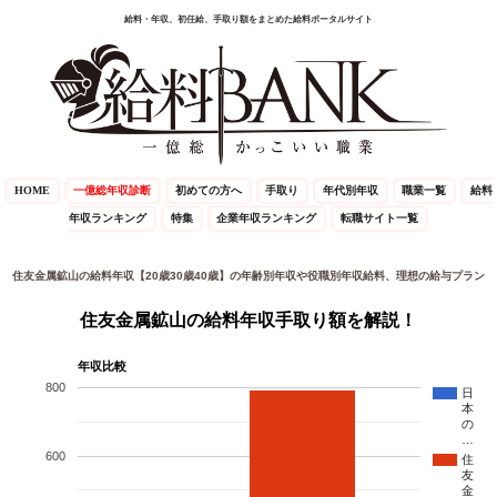
給料・年収、初任給、手取り額をまとめた給料ポータルサイト
HOME
一億総年収診断
初めての方へ
手取り
年代別年収
職業一覧
給料
年収ランキング
特集
企業年収ランキング
転職サイト一覧
住友金属鉱山の給料年収【20歳30歳40歳】の年齢別年収や役職別年収給料、理想の給与プラン
住友金属鉱山の給料年収手取り額を解説！
年収比較
800
日
本
の
…
600
住
友
金