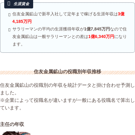
住友金属鉱山で新卒入社して定年まで稼げる生涯年収は
3億
4,185万円
サラリーマンの平均の生涯獲得年収が
1億7,845万円
なので住
友金属鉱山は一般サラリーマンとの差は
1億6,340万円
になり
ます。
住友金属鉱山の役職別年収推移
住友金属鉱山の役職別の年収を統計データと掛け合わせ予測し
ました。
※企業によって役職名が違いますが一般にある役職名で算出し
ています。
主任の年収