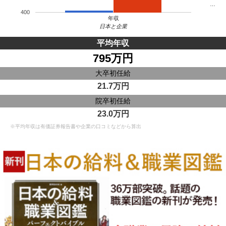
…
400
年収
日本と企業
平均年収
795万円
大卒初任給
21.7万円
院卒初任給
23.0万円
※平均年収は有価証券報告書や企業の口コミなどから算出