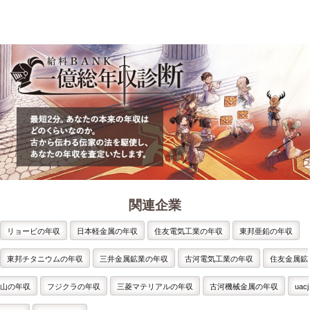
関連企業
リョービの年収
日本軽金属の年収
住友電気工業の年収
東邦亜鉛の年収
東邦チタニウムの年収
三井金属鉱業の年収
古河電気工業の年収
住友金属鉱
山の年収
フジクラの年収
三菱マテリアルの年収
古河機械金属の年収
uacj