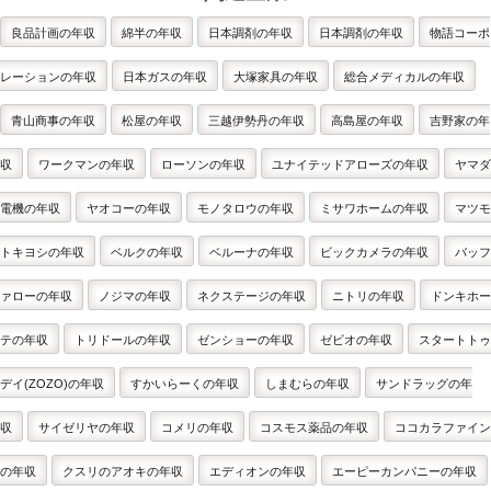
良品計画の年収
綿半の年収
日本調剤の年収
日本調剤の年収
物語コーポ
レーションの年収
日本ガスの年収
大塚家具の年収
総合メディカルの年収
青山商事の年収
松屋の年収
三越伊勢丹の年収
高島屋の年収
吉野家の年
収
ワークマンの年収
ローソンの年収
ユナイテッドアローズの年収
ヤマダ
電機の年収
ヤオコーの年収
モノタロウの年収
ミサワホームの年収
マツモ
トキヨシの年収
ベルクの年収
ベルーナの年収
ビックカメラの年収
バッフ
ァローの年収
ノジマの年収
ネクステージの年収
ニトリの年収
ドンキホー
テの年収
トリドールの年収
ゼンショーの年収
ゼビオの年収
スタートトゥ
デイ(ZOZO)の年収
すかいらーくの年収
しまむらの年収
サンドラッグの年
収
サイゼリヤの年収
コメリの年収
コスモス薬品の年収
ココカラファイン
の年収
クスリのアオキの年収
エディオンの年収
エーピーカンパニーの年収