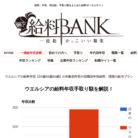
給料・年収、初任給、手取り額をまとめた給料ポータルサイト
HOME
一億総年収診断
初めての方へ
手取り
年代別年収
職業一覧
給料
年収ランキング
特集
企業年収ランキング
転職サイト一覧
ウエルシアの給料年収【20歳30歳40歳】の年齢別年収や役職別年収給料、理想の給与プラン
ウエルシアの給料年収手取り額を解説！
年収比較
800
日
本
の
…
600
ウ
エ
ル