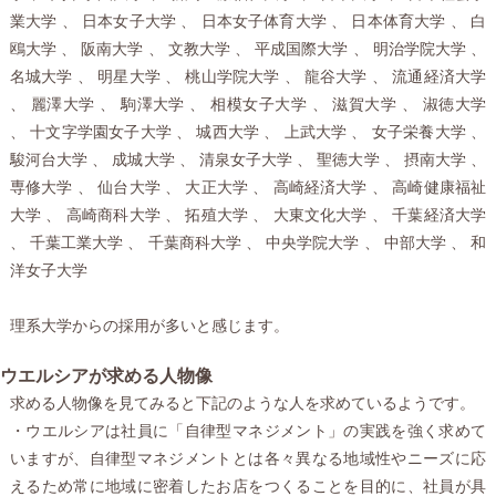
業大学 、 日本女子大学 、 日本女子体育大学 、 日本体育大学 、 白
鴎大学 、 阪南大学 、 文教大学 、 平成国際大学 、 明治学院大学 、
名城大学 、 明星大学 、 桃山学院大学 、 龍谷大学 、 流通経済大学
、 麗澤大学 、 駒澤大学 、 相模女子大学 、 滋賀大学 、 淑徳大学
、 十文字学園女子大学 、 城西大学 、 上武大学 、 女子栄養大学 、
駿河台大学 、 成城大学 、 清泉女子大学 、 聖徳大学 、 摂南大学 、
専修大学 、 仙台大学 、 大正大学 、 高崎経済大学 、 高崎健康福祉
大学 、 高崎商科大学 、 拓殖大学 、 大東文化大学 、 千葉経済大学
、 千葉工業大学 、 千葉商科大学 、 中央学院大学 、 中部大学 、 和
洋女子大学
理系大学からの採用が多いと感じます。
ウエルシアが求める人物像
求める人物像を見てみると下記のような人を求めているようです。
・ウエルシアは社員に「自律型マネジメント」の実践を強く求めて
いますが、自律型マネジメントとは各々異なる地域性やニーズに応
えるため常に地域に密着したお店をつくることを目的に、社員が具