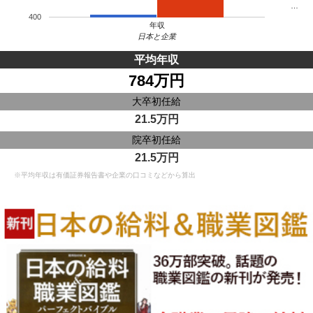
…
400
年収
日本と企業
平均年収
784万円
大卒初任給
21.5万円
院卒初任給
21.5万円
※平均年収は有価証券報告書や企業の口コミなどから算出