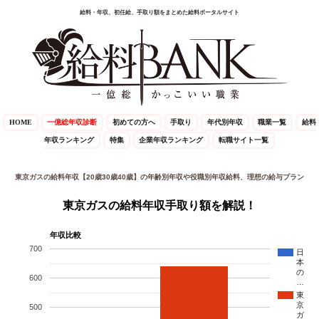
給料・年収、初任給、手取り額をまとめた給料ポータルサイト
HOME
一億総年収診断
初めての方へ
手取り
年代別年収
職業一覧
給料
年収ランキング
特集
企業年収ランキング
転職サイト一覧
東京ガスの給料年収【20歳30歳40歳】の年齢別年収や役職別年収給料、理想の給与プラン
東京ガスの給料年収手取り額を解説！
年収比較
700
日
本
の
600
…
東
京
500
ガ