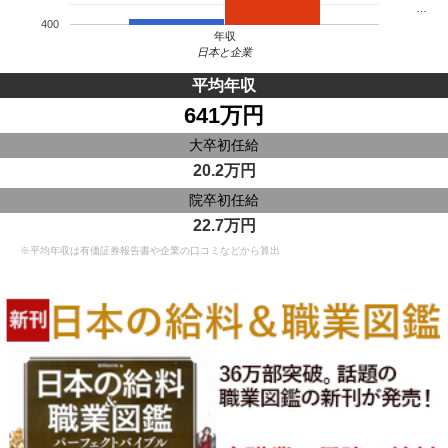
…
400
年収
日本と企業
平均年収
641万円
大卒初任給
20.2万円
院卒初任給
22.7万円
※平均年収は有価証券報告書や企業の口コミなどから算出