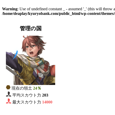
Warning
: Use of undefined constant _ - assumed '_' (this will throw 
/home/deaplay/kyuryobank.com/public_html/wp-content/theme
管理の国
現在の領土
24％
平均スカウト力
203
最大スカウト力
14000